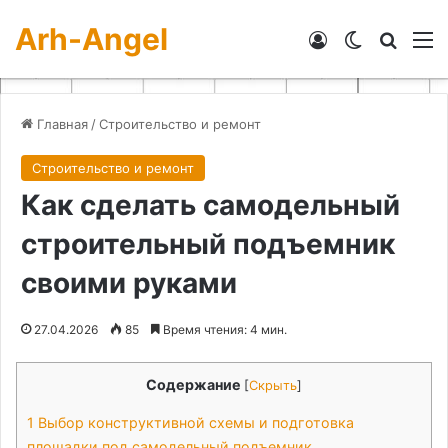
Arh-Angel
Войти
Switch skin
Искат
М
Главная
/
Строительство и ремонт
Строительство и ремонт
Как сделать самодельный
строительный подъемник
своими руками
27.04.2026
85
Время чтения: 4 мин.
Содержание
[
Скрыть
]
1
Выбор конструктивной схемы и подготовка
площадки под самодельный подъемник