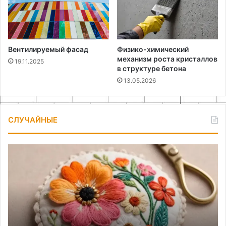
Вентилируемый фасад
Физико-химический
механизм роста кристаллов
19.11.2025
в структуре бетона
13.05.2026
СЛУЧАЙНЫЕ
Создание
Ка
броши
сд
из
бр
фетра
из
своими
ле
руками