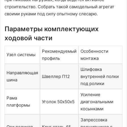
строительство. Собрать такой самодельный агрегат
своими руками под силу опытному слесарю.
Параметры комплектующих
ходовой части
Рекомендуемый
Особенности
Узел системы
профиль
монтажа
Шлифовка
Направляющая
Швеллер П12
внутренней полки
шина
под ролики
Усиление
Рама
Уголок 50х50х5
диагональными
платформы
косынками
Запрессовка
Оси роликов
Круг сталь 45
подшипников с