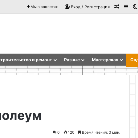
Случай
Sid
Мы в соцсетях
Вход / Регистрация
троительство и ремонт
Разные
Мастерская
Сад
Как
нолеум
сделать
жидкий
пластик-
клей
0
120
Время чтения: 3 мин.