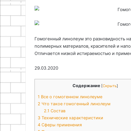
руками
29.11.2025
23.04.2026
Мастер-класс: корзинка из
Как сделать о
газетных трубочек
сверл своими 
Гомогенный линолеум это разновидность на
полимерных материалов, красителей и напо
Отличается низкой истираемостью и применя
29.03.2020
Содержание
[
Скрыть
]
1
Все о гомогенном линолеуме
2
Что такое гомогенный линолеум
2.1
Состав
3
Технические характеристики
4
Сферы применения