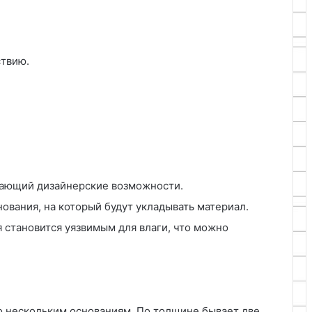
ствию.
вающий дизайнерские возможности.
ования, на который будут укладывать материал.
 становится уязвимым для влаги, что можно
о нескольким основаниям. По толщине бывает две