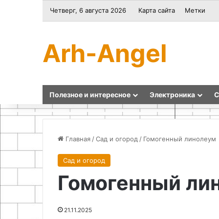
Четверг, 6 августа 2026
Карта сайта
Метки
Arh-Angel
Полезное и интересное
Электроника
С
Главная
/
Сад и огород
/
Гомогенный линолеум
Сад и огород
Мастер-
Как
Гомогенный ли
ласс:
сделать
корзинка
органайзер
из
для
газетных
сверл
21.11.2025
трубочек
своими