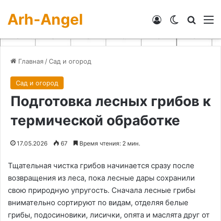
Arh-Angel
Войти
Switch skin
Искат
М
Главная
/
Сад и огород
Сад и огород
Подготовка лесных грибов к
термической обработке
17.05.2026
67
Время чтения: 2 мин.
Тщательная чистка грибов начинается сразу после
возвращения из леса, пока лесные дары сохранили
свою природную упругость. Сначала лесные грибы
внимательно сортируют по видам, отделяя белые
грибы, подосиновики, лисички, опята и маслята друг от