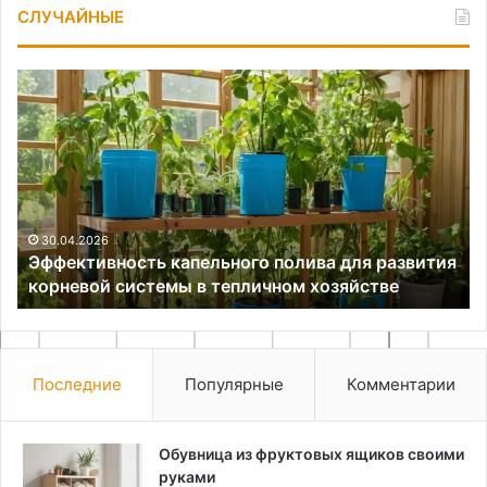
СЛУЧАЙНЫЕ
Эффективность
Ор
капельного
хр
полива
в
для
ма
развития
кв
корневой
системы
в
30.04.2026
Эффективность капельного полива для развития
тепличном
корневой системы в тепличном хозяйстве
хозяйстве
Последние
Популярные
Комментарии
Обувница из фруктовых ящиков своими
руками