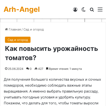
Arh-Angel
Войти
Switch skin
Искат
М
Главная
/
Сад и огород
Сад и огород
Как повысить урожайность
томатов?
25.06.2024
0
427
Время чтения: 1 минута
Для получения большего количества вкусных и сочных
помидоров, необходимо соблюдать важные этапы
выращивания. А именно выбрать правильную рассаду,
учитывать погодные условия и удобрять культуру.
Покажем, что делать для того, чтобы томаты выросли