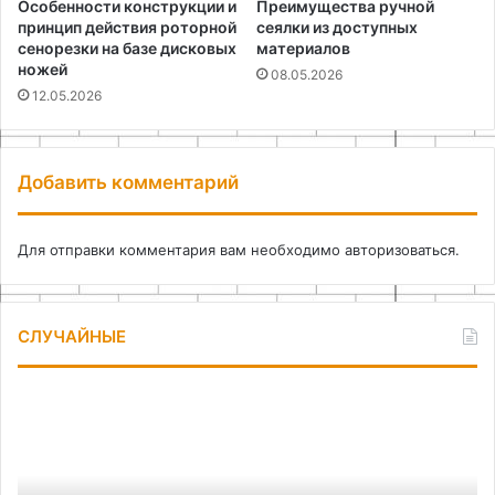
Особенности конструкции и
Преимущества ручной
принцип действия роторной
сеялки из доступных
сенорезки на базе дисковых
материалов
ножей
08.05.2026
12.05.2026
Добавить комментарий
Для отправки комментария вам необходимо
авторизоваться
.
СЛУЧАЙНЫЕ
Как
По
быстро
дл
замариновать
оф
шашлык
св
ру