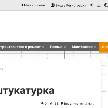
Случай
Sid
Мы в соцсетях
Вход / Регистрация
троительство и ремонт
Разные
Мастерская
Сад
ка
Как
штукатурка
сделать
простую
печку
из
0
138
Время чтения: 3 мин.
банок