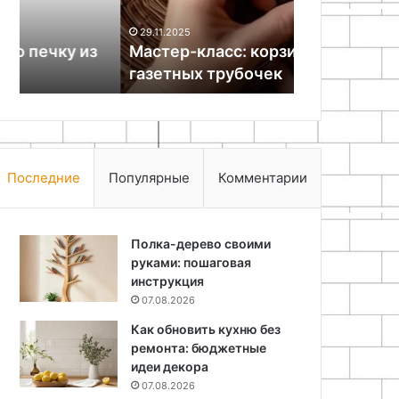
10.05.2026
Гравитацио
29.11.2025
Мастер-класс: корзинка из
бетоносмес
газетных трубочек
руками
Последние
Популярные
Комментарии
Полка-дерево своими
руками: пошаговая
инструкция
07.08.2026
Как обновить кухню без
ремонта: бюджетные
идеи декора
07.08.2026