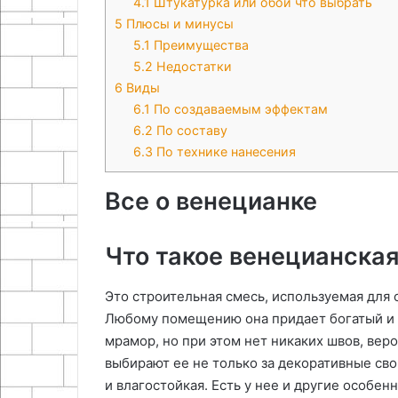
4.1
Штукатурка или обои что выбрать
5
Плюсы и минусы
5.1
Преимущества
5.2
Недостатки
6
Виды
6.1
По создаваемым эффектам
6.2
По составу
6.3
По технике нанесения
Все о венецианке
Что такое венецианска
Это строительная смесь, используемая для 
Любому помещению она придает богатый и и
мрамор, но при этом нет никаких швов, вер
выбирают ее не только за декоративные сво
и влагостойкая. Есть у нее и другие особен