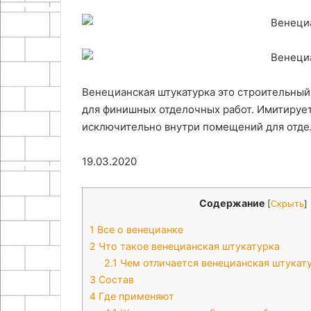
27.04.2026
решения
Принципы раб
02.08.2026
Организация хранения на
конструкция б
балконе: идеи и решения
Харченко
Венецианская штукатурка это строительный
для финишных отделочных работ. Имитируе
исключительно внутри помещений для отдел
19.03.2020
Содержание
[
Скрыть
]
1
Все о венецианке
2
Что такое венецианская штукатурка
2.1
Чем отличается венецианская штукат
3
Состав
4
Где применяют