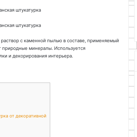
в
оты и
25.06.2024
палатку
иквадрата
Как сделать простую печку из
банок в палатку
 раствор с каменной пылью в составе, применяемый
т природные минералы. Используется
ки и декорирования интерьера.
урка от декоративной