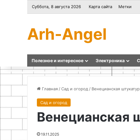
Суббота, 8 августа 2026
Карта сайта
Метки
Arh-Angel
Полезное и интересное
Электроника
С
Главная
/
Сад и огород
/
Венецианская штукатур
Сад и огород
Организация
Принципы
Венецианская 
хранения
работы
на
и
балконе:
конструкция
идеи
биквадрата
19.11.2025
и
Харченко