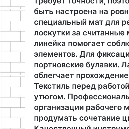
требует точности, поэ
быть настроена на ровн
специальный мат для р
лоскутки за считанные
линейка помогает собл
элементов. Для фиксац
портновские булавки. Л
облегчает прохождение
Текстиль перед работо
утюгом. Профессиональ
организации рабочего 
продумать сочетание цв
Качественный инструме