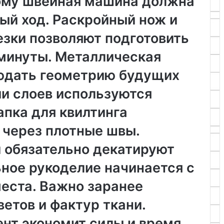
тому швейная машина должна
ый ход. Раскройный нож и
езки позволяют подготовить
 минуты. Металлическая
юдать геометрию будущих
ии слоев используются
апка для квилтинга
 через плотные швы.
й обязательно декатируют
ное рукоделие начинается с
места. Важно заранее
етов и фактур ткани.
нт экономит силы и время