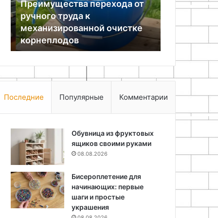
Преимущества перехода от
механизированной
доме
ручного труда к
08.08.2026
очистке
без
механизированной очистке
Бюджетный 
корнеплодов
больших
корнеплодов
уют в доме 
затрат
Последние
Популярные
Комментарии
Обувница из фруктовых
ящиков своими руками
08.08.2026
Бисероплетение для
начинающих: первые
шаги и простые
украшения
08.08.2026