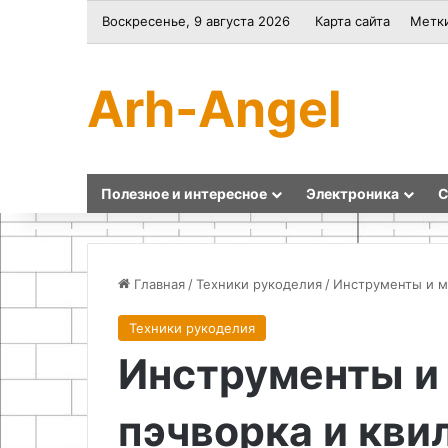
Воскресенье, 9 августа 2026
Карта сайта
Метк
Arh-Angel
Полезное и интересное
Электроника
С
Главная
/
Техники рукоделия
/
Инструменты и м
Техники рукоделия
Как
Проектирование
Инструменты и
сделать
и
зарядное
строительство
устройство
кирпичной
пэчворка и кви
для
арки
28.04.2026
автомобильного
и