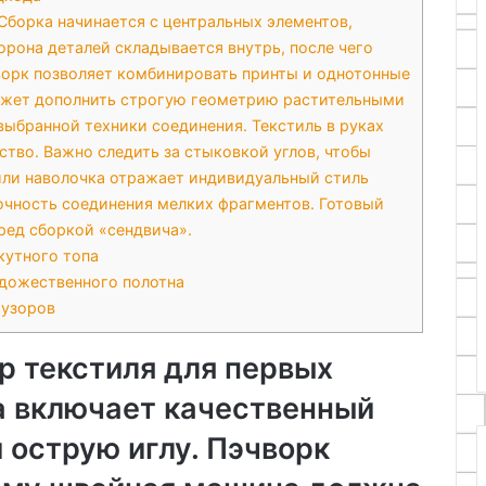
Сборка начинается с центральных элементов,
орона деталей складывается внутрь, после чего
орк позволяет комбинировать принты и однотонные
может дополнить строгую геометрию растительными
выбранной техники соединения. Текстиль в руках
тво. Важно следить за стыковкой углов, чтобы
или наволочка отражает индивидуальный стиль
очность соединения мелких фрагментов. Готовый
ред сборкой «сендвича».
кутного топа
дожественного полотна
 узоров
р текстиля для первых
а включает качественный
и острую иглу. Пэчворк