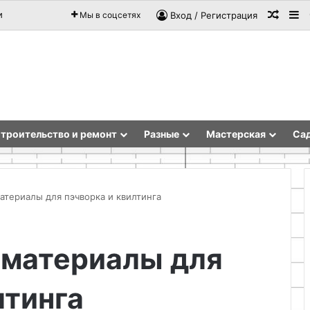
Случа
Si
и
Мы в соцсетях
Вход / Регистрация
троительство и ремонт
Разные
Мастерская
Сад
атериалы для пэчворка и квилтинга
Как
 материалы для
сделать
звукосниматель
для
лтинга
гитары