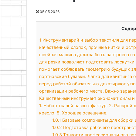
Как сделать зарядное
03.05.2026
аккумулятора
свода
устройство для
Проектирован
05.05.2026
своими
автомобильного аккумулятора
строительство
руками
своими руками
и свода
Содер
1
Инструментарий и выбор текстиля для пер
качественный хлопок, прочные нитки и остр
швейная машина должна быть настроена на
для резки позволяют подготовить лоскутки
помогает соблюдать геометрию будущих эл
портновские булавки. Лапка для квилтинга 
перед работой обязательно декатируют утю
организации рабочего места. Важно заранее
Качественный инструмент экономит силы и 
1. Набор тканей разных фактур. 2. Раскройн
кресло. 5. Хорошее освещение.
1.0.1
Базовые компоненты для сборки 
1.0.2
Подготовка рабочего пространс
1.0.3
Тонкости профессионального по