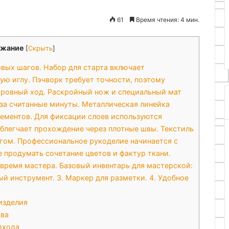
ие и
16.09.2025
61
Время чтения: 4 мин.
 кирпичной арки
Как сделать звукосниматель
для гитары
жание
[
Скрыть
]
вых шагов. Набор для старта включает
ую иглу. Пэчворк требует точности, поэтому
 ровный ход. Раскройный нож и специальный мат
 за считанные минуты. Металлическая линейка
ементов. Для фиксации слоев используются
облегчает прохождение через плотные швы. Текстиль
гом. Профессиональное рукоделие начинается с
 продумать сочетание цветов и фактур ткани.
время мастера. Базовый инвентарь для мастерской:
ый инструмент. 3. Маркер для разметки. 4. Удобное
изделия
тва
дхода