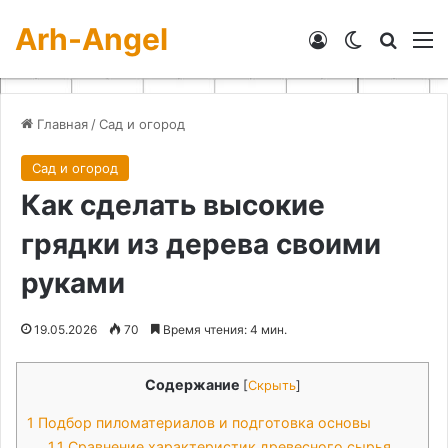
Arh-Angel
Войти
Switch skin
Искат
М
Главная
/
Сад и огород
Сад и огород
Как сделать высокие
грядки из дерева своими
руками
19.05.2026
70
Время чтения: 4 мин.
Содержание
[
Скрыть
]
1
Подбор пиломатериалов и подготовка основы
1.1
Сравнение характеристик древесного сырья