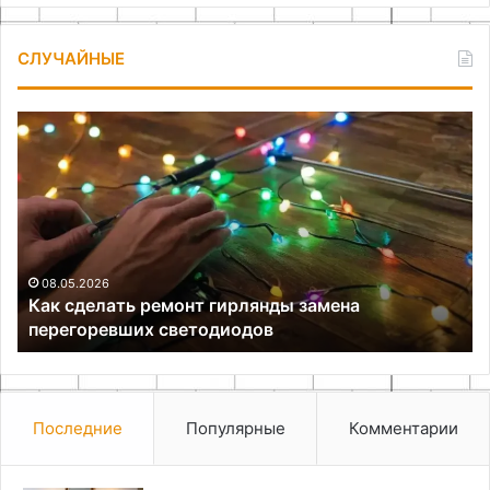
СЛУЧАЙНЫЕ
Как
Ка
сделать
сш
ремонт
че
гирлянды
дл
замена
ут
перегоревших
св
светодиодов
ру
08.05.2026
Как сделать ремонт гирлянды замена
перегоревших светодиодов
Последние
Популярные
Комментарии