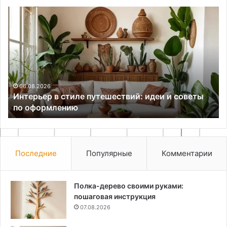
Интерьер
Ка
в
сд
стиле
ор
путешествий:
дл
идеи
ра
и
ст
советы
по
06.08.2026
г
Интерьер в стиле путешествий: идеи и советы
оформлению
по оформлению
Последние
Популярные
Комментарии
Полка-дерево своими руками:
пошаговая инструкция
07.08.2026