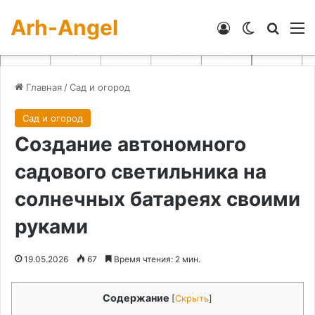
Arh-Angel
Войти
Switch skin
Искат
М
Главная
/
Сад и огород
Сад и огород
Создание автономного
садового светильника на
солнечных батареях своими
руками
19.05.2026
67
Время чтения: 2 мин.
Содержание
[
Скрыть
]