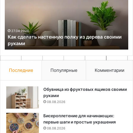
полку
из
дерева
своими
руками
27.04.2026
Как сделать настенную полку из дерева своими
руками
Последние
Популярные
Комментарии
Обувница из фруктовых ящиков своими
руками
08.08.2026
Бисероплетение для начинающих:
первые шаги и простые украшения
08.08.2026