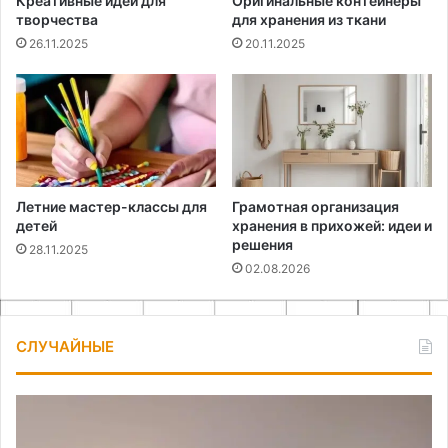
Креативные идеи для
Оригинальные контейнеры
творчества
для хранения из ткани
26.11.2025
20.11.2025
Летние мастер-классы для
Грамотная организация
детей
хранения в прихожей: идеи и
решения
28.11.2025
02.08.2026
СЛУЧАЙНЫЕ
Как
Бо
сделать
настенную