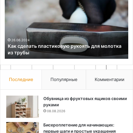
сделать
сд
пластиковую
ла
рукоять
ла
для
в
молотка
до
из
ус
трубы
26.06.2024
Как сделать пластиковую рукоять для молотка
из трубы
Последние
Популярные
Комментарии
Обувница из фруктовых ящиков своими
руками
08.08.2026
Бисероплетение для начинающих:
первые шаги и простые украшения