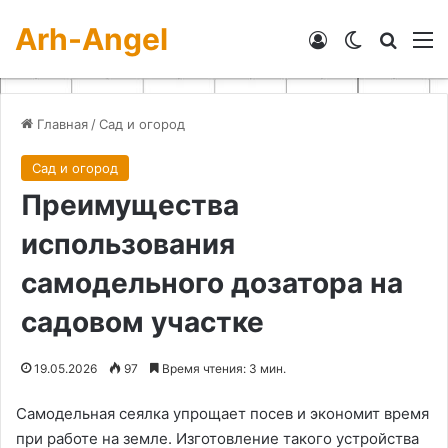
Arh-Angel
Войти
Switch skin
Искат
М
Главная
/
Сад и огород
Сад и огород
Преимущества
использования
самодельного дозатора на
садовом участке
19.05.2026
97
Время чтения: 3 мин.
Самодельная сеялка упрощает посев и экономит время
при работе на земле. Изготовление такого устройства