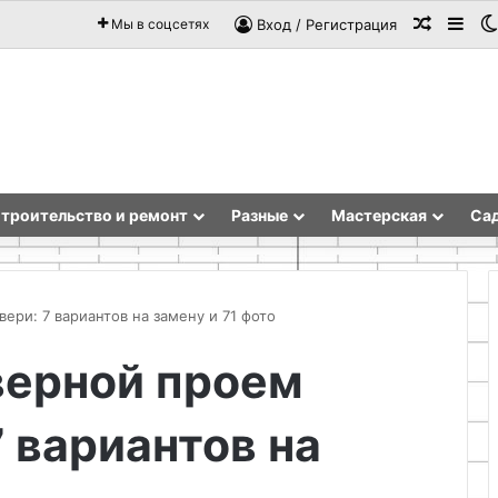
Случай
Sid
Мы в соцсетях
Вход / Регистрация
троительство и ремонт
Разные
Мастерская
Сад
ери: 7 вариантов на замену и 71 фото
верной проем
Комплексное
оформление
7 вариантов на
виз
в
Москве:
ориентиры