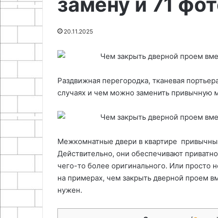
замену и 71 фот
25.06.2024
мощности
планшетного
Как доработать свечи
25.06.2024
и
ПК
зажигания для увеличения
Как подключит
снижения
20.11.2025
мощности и снижения расхода
из планшетног
расхода
Раздвижная перегородка, тканевая портьера
случаях и чем можно заменить привычную 
Межкомнатные двери в квартире привычный
Действительно, они обеспечивают приватно
чего-то более оригинального. Или просто н
на примерах, чем закрыть дверной проем вм
нужен.