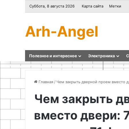
Суббота, 8 августа 2026
Карта сайта
Метки
Arh-Angel
Полезное и интересное
Электроника
С
Главная
/
Чем закрыть дверной проем вместо дв
Чем закрыть д
Как
Как
доработать
подключить
вместо двери: 
свечи
Wi-
зажигания
Fi
для
модуль
увеличения
из