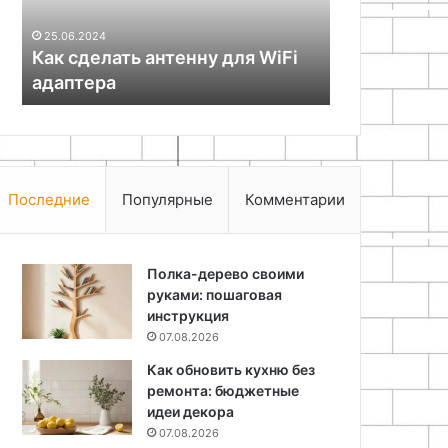
з
25.06.2024
Как сделать антенну для WiFi
18.11.2025
адаптера
Поделки из 
Последние
Популярные
Комментарии
Полка-дерево своими
руками: пошаговая
инструкция
07.08.2026
Как обновить кухню без
ремонта: бюджетные
идеи декора
07.08.2026