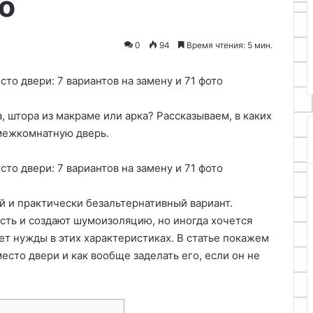
о
01.07.2025
для
Комплексное оформление ви
путешественников
ь Wi-Fi модуль
в Москве: ориентиры для
0
94
Время чтения: 5 мин.
о ПК
путешественников
, штора из макраме или арка? Рассказываем, в каких
межкомнатную дверь.
 и практически безальтернативный вариант.
сть и создают шумоизоляцию, но иногда хочется
ет нужды в этих характеристиках. В статье покажем
есто двери и как вообще заделать его, если он не