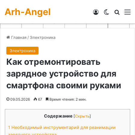
Arh-Angel
Войти
Switch skin
Искат
М
Главная
/
Электроника
Электроника
Как отремонтировать
зарядное устройство для
смартфона своими руками
09.05.2026
67
Время чтения: 2 мин.
Содержание
[
Скрыть
]
1
Необходимый инструментарий для реанимации
зарядного устройства