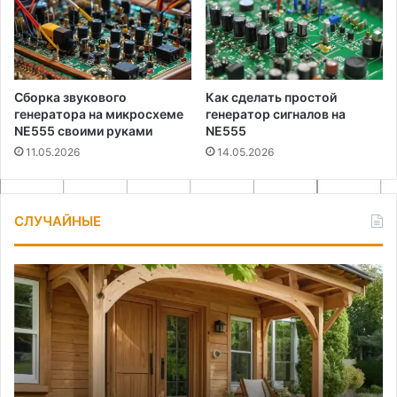
Сборка звукового
Как сделать простой
генератора на микросхеме
генератор сигналов на
NE555 своими руками
NE555
11.05.2026
14.05.2026
СЛУЧАЙНЫЕ
Строительство
За
и
по
проектирование
ша
деревянной
входной
группы