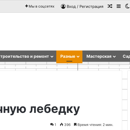
Случай
Sid
Мы в соцсетях
Вход / Регистрация
троительство и ремонт
Разные
Мастерская
Сад
Самодельный
чную лебедку
индикатор
заряда
для
литий-
1
396
Время чтения: 2 мин.
ионного