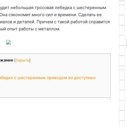
идеи и
02.05.2026
аккумулятора
удет небольшая тросовая лебедка с шестеренным
еты
Самодельный индикатор
 Она сэкономит много сил и времени. Сделать ее
я
заряда для литий-ионного
иалов и деталей. Причем с такой работой справится
овых труб
аккумулятора
ый опыт работы с металлом.
жание
[
Скрыть
]
ебедки с шестеренным приводом из доступных