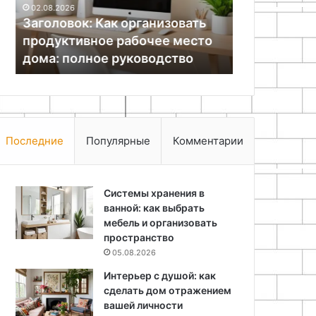
Эффективна
02.08.2026
дома:
магнитов
Заголовок: Как организовать
пространст
полное
для
продуктивное рабочее место
неодимовых
руководство
мастерской
дома: полное руководство
мастерско
Последние
Популярные
Комментарии
Системы хранения в
ванной: как выбрать
мебель и организовать
пространство
05.08.2026
Интерьер с душой: как
сделать дом отражением
вашей личности