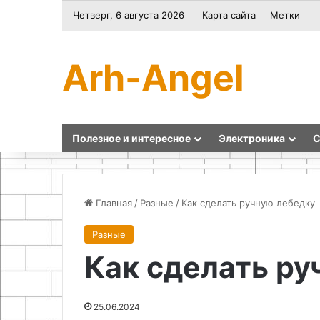
Четверг, 6 августа 2026
Карта сайта
Метки
Arh-Angel
Полезное и интересное
Электроника
С
Главная
/
Разные
/
Как сделать ручную лебедку
Разные
Проблемы
Удивительные
Как сделать ру
зависимостей
идеи
и
и
роль
полезные
психиатрии
советы
25.06.2024
26.06.2024
в
использования