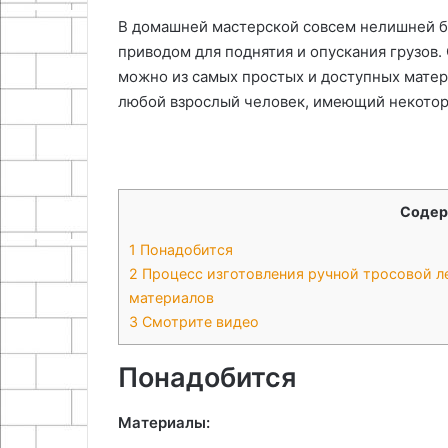
Удивительные 
15.11.2025
их
полипропиленовых
В домашней мастерской совсем нелишней б
Проблемы зависимостей и
полезные сов
преодолении
труб
приводом для поднятия и опускания грузов.
роль психиатрии в их
использовани
можно из самых простых и доступных матер
преодолении
полипропилен
любой взрослый человек, имеющий некотор
Содер
1
Понадобится
2
Процесс изготовления ручной тросовой л
материалов
3
Смотрите видео
Понадобится
Материалы: