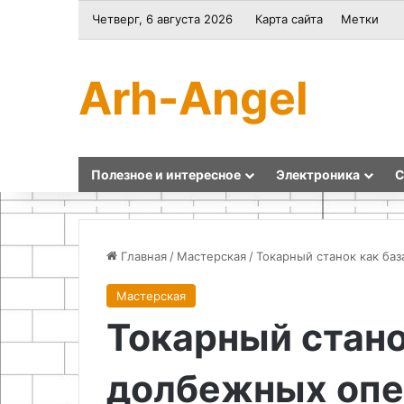
Четверг, 6 августа 2026
Карта сайта
Метки
Arh-Angel
Полезное и интересное
Электроника
С
Главная
/
Мастерская
/
Токарный станок как ба
Мастерская
Ремонт
Червячная
Токарный стано
и
лебедка
подготовка
для
чернового
лодочного
долбежных опе
пола
прицепа
к
своими