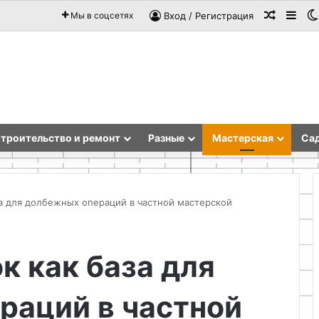
Случай
Sid
Мы в соцсетях
Вход / Регистрация
троительство и ремонт
Разные
Мастерская
Сад
за для долбежных операций в частной мастерской
Как
к как база для
восстановить
повторно
использовать
раций в частной
полипропиленовый
фитинг