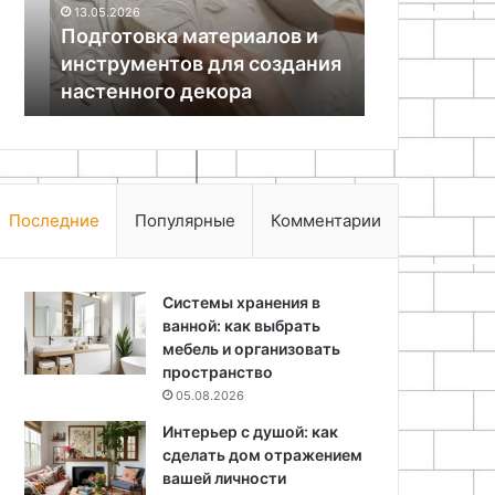
13.05.2026
23.07.2026
настенного
руководство
Подготовка материалов и
Как сделат
декора
для
инструментов для создания
руками: по
начинающих
настенного декора
для начин
Последние
Популярные
Комментарии
Системы хранения в
ванной: как выбрать
мебель и организовать
пространство
05.08.2026
Интерьер с душой: как
сделать дом отражением
вашей личности