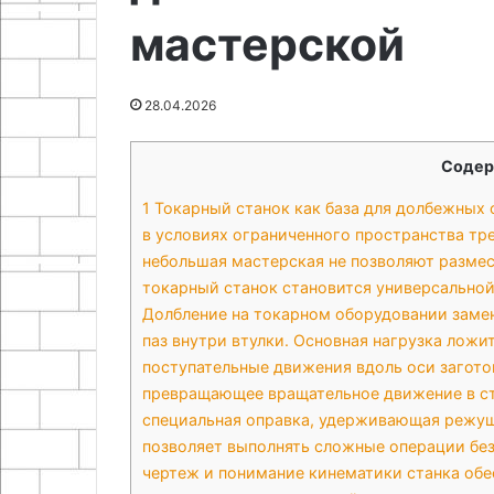
02.05.2026
06.05.2026
финишной
руками
мастерской
Ремонт и подготовка
Червячная леб
отделке
чернового пола к финишной
лодочного при
отделке
руками
28.04.2026
Содер
1
Токарный станок как база для долбежных 
в условиях ограниченного пространства тр
небольшая мастерская не позволяют размес
токарный станок становится универсальной
Долбление на токарном оборудовании замен
паз внутри втулки. Основная нагрузка ложи
поступательные движения вдоль оси загото
превращающее вращательное движение в ст
специальная оправка, удерживающая режущ
позволяет выполнять сложные операции бе
чертеж и понимание кинематики станка об