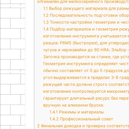
оптимален для мелкосерийного производств
1.1
Выбор режущего материала для разны
1.2
Последовательность подготовки обор
1.3
Тонкости настройки геометрии и чис
1.4
Подбор материалов и геометрия режу
изготовлении инструмента учитывается 
резцов: Р6М5 (быстрорез), для углероди
чугуна и нержавейки до 90 HRA; Эльбор
Заточка производится на станке, где ус
Геометрия инструмента определяет чист
обычно составляет от 0 до 5 градусов д
угол выдерживается в пределах 3-8 град
режущей части должна строго соответст
изготовление контролируется микрометр
гарантирует длительный ресурс без пер
вручную на алмазном бруске.
1.4.1
Режимы и материалы
1.4.2
Профессиональный совет
2
Финальная доводка и проверка соответст