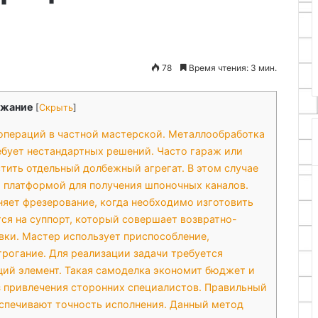
25.06.2024
едка для
Как восстановить повторно
цепа своими
использовать
полипропиленовый фитинг
78
Время чтения: 3 мин.
жание
[
Скрыть
]
операций в частной мастерской. Металлообработка
ебует нестандартных решений. Часто гараж или
тить отдельный долбежный агрегат. В этом случае
 платформой для получения шпоночных каналов.
яет фрезерование, когда необходимо изготовить
тся на суппорт, который совершает возвратно-
вки. Мастер использует приспособление,
рогание. Для реализации задачи требуется
ий элемент. Такая самоделка экономит бюджет и
з привлечения сторонних специалистов. Правильный
еспечивают точность исполнения. Данный метод