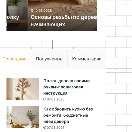
10.05.2026
23.11.2025
Основы резьбы по дереву для
Топ-10 иде
начинающих
поделок
Последние
Популярные
Комментарии
Полка-дерево своими
руками: пошаговая
инструкция
07.08.2026
Как обновить кухню без
ремонта: бюджетные
идеи декора
07.08.2026