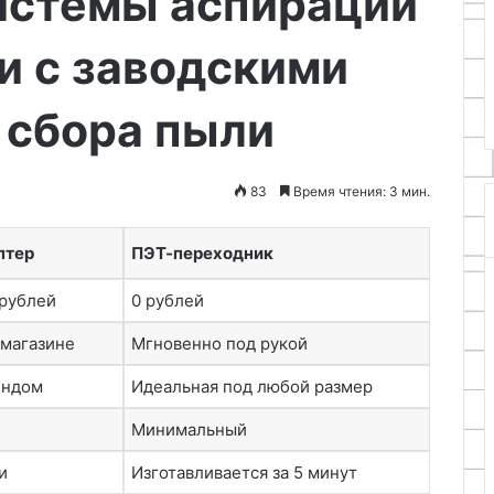
истемы аспирации
своими
27.04.2026
руками
и с заводскими
рожную подушку
Как сделать настенную полку
и руками
из дерева своими руками
 сбора пыли
83
Время чтения: 3 мин.
птер
ПЭТ-переходник
 рублей
0 рублей
 магазине
Мгновенно под рукой
ендом
Идеальная под любой размер
Минимальный
и
Изготавливается за 5 минут