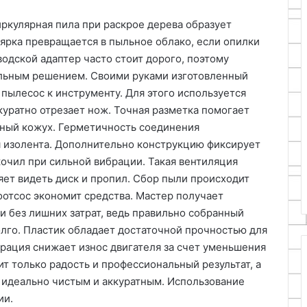
иркулярная пила при раскрое дерева образует
ярка превращается в пыльное облако, если опилки
водской адаптер часто стоит дорого, поэтому
альным решением. Своими руками изготовленный
пылесос к инструменту. Для этого используется
куратно отрезает нож. Точная разметка помогает
тный кожух. Герметичность соединения
я изолента. Дополнительно конструкцию фиксирует
кочил при сильной вибрации. Такая вентиляция
яет видеть диск и пропил. Сбор пыли происходит
отсос экономит средства. Мастер получает
и без лишних затрат, ведь правильно собранный
лго. Пластик обладает достаточной прочностью для
ирация снижает износ двигателя за счет уменьшения
ит только радость и профессиональный результат, а
я идеально чистым и аккуратным. Использование
ии.