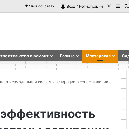
Случай
Sid
Мы в соцсетях
Вход / Регистрация
троительство и ремонт
Разные
Мастерская
Сад
ность самодельной системы аспирации в сопоставлении с
Как
сделать
 эффективность
настенную
полку
из
дерева