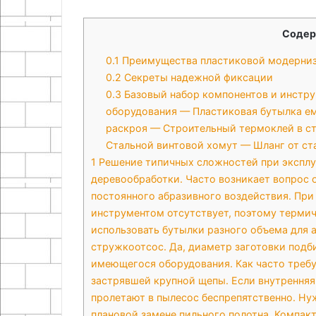
Содер
0.1
Преимущества пластиковой модерни
0.2
Секреты надежной фиксации
0.3
Базовый набор компонентов и инстр
оборудования — Пластиковая бутылка ем
раскроя — Строительный термоклей в с
Стальной винтовой хомут — Шланг от ст
1
Решение типичных сложностей при эксплу
деревообработки. Часто возникает вопрос 
постоянного абразивного воздействия. При
инструментом отсутствует, поэтому терми
использовать бутылки разного объема для
стружкоотсос. Да, диаметр заготовки подб
имеющегося оборудования. Как часто требу
застрявшей крупной щепы. Если внутренняя
пролетают в пылесос беспрепятственно. Н
плановой замене пильного полотна. Компак