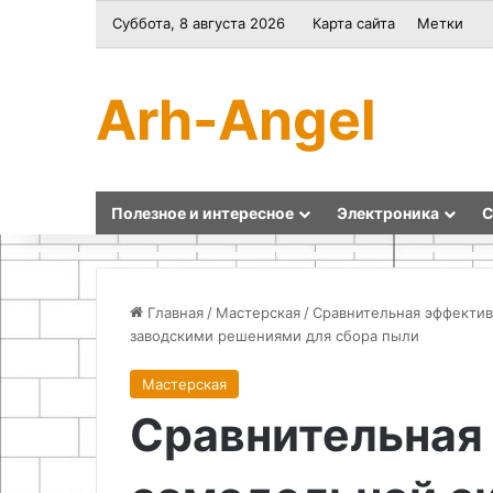
Суббота, 8 августа 2026
Карта сайта
Метки
Arh-Angel
Полезное и интересное
Электроника
С
Главная
/
Мастерская
/
Сравнительная эффектив
заводскими решениями для сбора пыли
Лофт
Как
Мастерская
светильник
сшить
Сравнительная
из
дорожную
консервных
подушку
банок
для
шеи