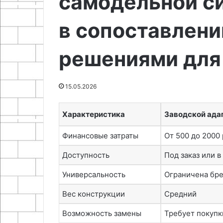
самодельной с
своими
25.06.2024
15.05.2026
руками
в сопоставлени
Лофт светильник из
Как сшить до
консервных банок
для шеи своим
решениями для
15.05.2026
Характеристика
Заводской ада
Финансовые затраты
От 500 до 2000
Доступность
Под заказ или в
Универсальность
Ограничена бр
Вес конструкции
Средний
Возможность замены
Требует покупк