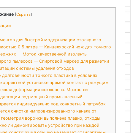
жание
[
Скрыть
]
зации
ументов для быстрой модернизации столярного
костью 0.5 литра — Канцелярский нож для точного
тержнях — Моток качественной изоленты —
арого пылесоса — Спиртовой маркер для разметки
атации системы удаления отходов
о долговечности тонкого пластика в условиях
 корректной установке прямой контакт с режущим
ческая деформация исключена. Можно ли
 адаптации под мощный промышленный
ирается индивидуально под конкретный патрубок
ется очистка импровизированного канала от
 геометрия воронки выполнена плавно, отходы
ужно ли демонтировать устройство при каждой
тная конструкция обычно не мешает стандартным