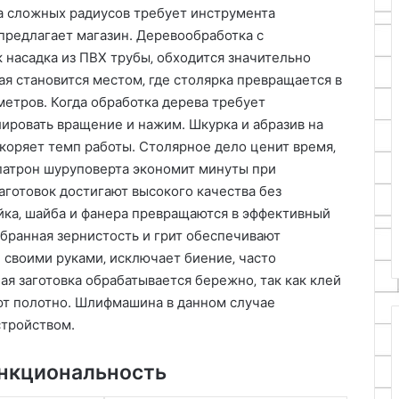
а сложных радиусов требует инструмента
предлагает магазин. Деревообработка с
 насадка из ПВХ трубы‚ обходится значительно
я становится местом‚ где столярка превращается в
метров. Когда обработка дерева требует
лировать вращение и нажим. Шкурка и абразив на
коряет темп работы. Столярное дело ценит время‚
патрон шуруповерта экономит минуты при
заготовок достигают высокого качества без
айка‚ шайба и фанера превращаются в эффективный
бранная зернистость и грит обеспечивают
 своими руками‚ исключает биение‚ часто
я заготовка обрабатывается бережно‚ так как клей
ют полотно. Шлифмашина в данном случае
стройством.
ункциональность