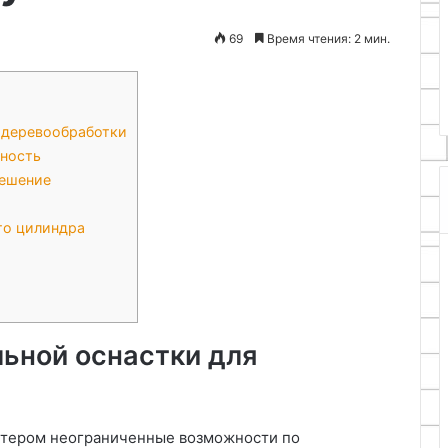
26.11.2025
69
Время чтения: 2 мин.
рубероидную
Поделки из глины и солёного
теста
 деревообработки
ность
решение
го цилиндра
ьной оснастки для
стером неограниченные возможности по