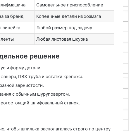
шлифмашина
Самодельное приспособление
а за бренд
Копеечные детали из хозмага
я линейка
Любой размер под задачу
 ленты
Любая листовая шкурка
одельное решение
ус и форму детали.
фанера‚ ПВХ труба и остатки крепежа.
разной зернистости.
вания с обычным шуруповертом.
орогостоящий шлифовальный станок.
о‚ чтобы шпилька располагалась строго по центру