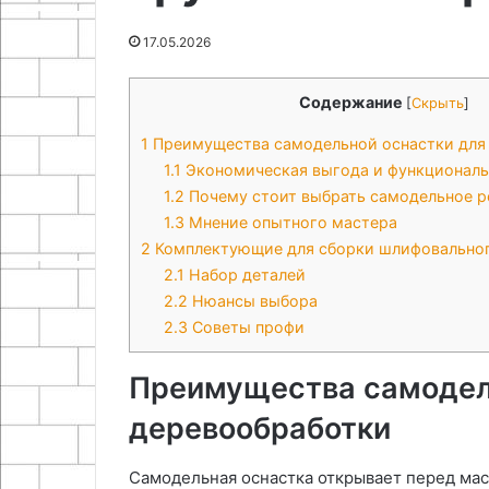
28.04.2026
Проектирование и
25.06.2024
17.05.2026
строительство парника из
Как починить 
поликарбоната
кровлю
Содержание
[
Скрыть
]
1
Преимущества самодельной оснастки для
1.1
Экономическая выгода и функциональ
1.2
Почему стоит выбрать самодельное 
1.3
Мнение опытного мастера
2
Комплектующие для сборки шлифовально
2.1
Набор деталей
2.2
Нюансы выбора
2.3
Советы профи
Преимущества самодел
деревообработки
Самодельная оснастка открывает перед ма