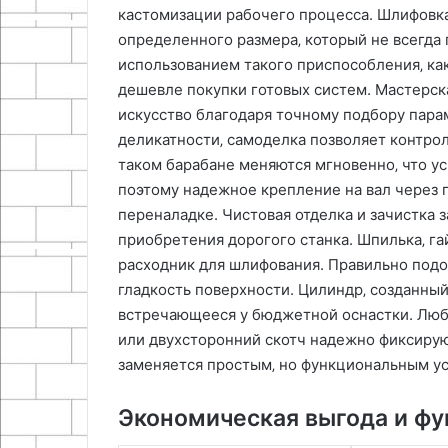
кастомизации рабочего процесса. Шлифовк
определенного размера‚ который не всегда 
использованием такого приспособления‚ как
дешевле покупки готовых систем. Мастерска
искусство благодаря точному подбору пара
деликатности‚ самоделка позволяет контро
таком барабане меняются мгновенно‚ что ус
поэтому надежное крепление на вал через 
переналадке. Чистовая отделка и зачистка 
приобретения дорогого станка. Шпилька‚ г
расходник для шлифования. Правильно подо
гладкость поверхности. Цилиндр‚ созданный
встречающееся у бюджетной оснастки. Люба
или двухсторонний скотч надежно фиксиру
заменяется простым‚ но функциональным у
Экономическая выгода и ф