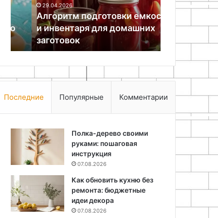
29.04.2026
домашних
руками
Алгоритм подготовки емкостей
24.07.2026
заготовок
и инвентаря для домашних
Как сделать
заготовок
сухоцветов
Последние
Популярные
Комментарии
Полка-дерево своими
руками: пошаговая
инструкция
07.08.2026
Как обновить кухню без
ремонта: бюджетные
идеи декора
07.08.2026