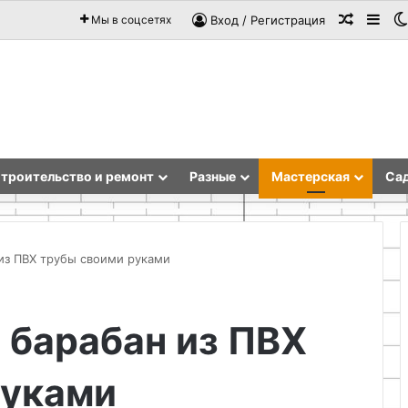
Случай
Sid
Мы в соцсетях
Вход / Регистрация
троительство и ремонт
Разные
Мастерская
Сад
из ПВХ трубы своими руками
Поделки
барабан из ПВХ
из
глины
и
руками
солёного
теста