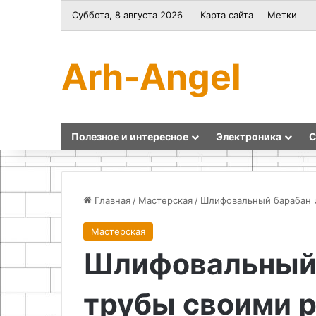
Суббота, 8 августа 2026
Карта сайта
Метки
Arh-Angel
Полезное и интересное
Электроника
С
Главная
/
Мастерская
/
Шлифовальный барабан 
Мастерская
Проектирование
Как
Шлифовальный 
и
починить
строительство
рубероидную
парника
кровлю
трубы своими 
из
поликарбоната