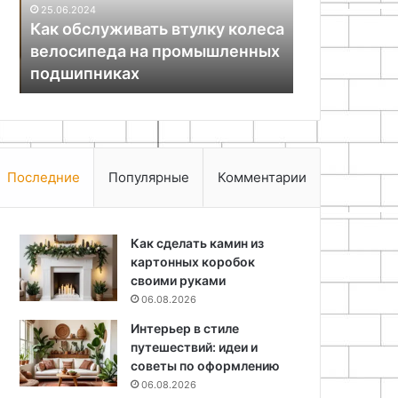
25.06.2024
27.04.2026
промышленных
вышивания
Как обслуживать втулку колеса
Название: 
подшипниках
велосипеда на промышленных
инструмент
я
подшипниках
вышивания
Последние
Популярные
Комментарии
Как сделать камин из
картонных коробок
своими руками
06.08.2026
Интерьер в стиле
путешествий: идеи и
советы по оформлению
06.08.2026