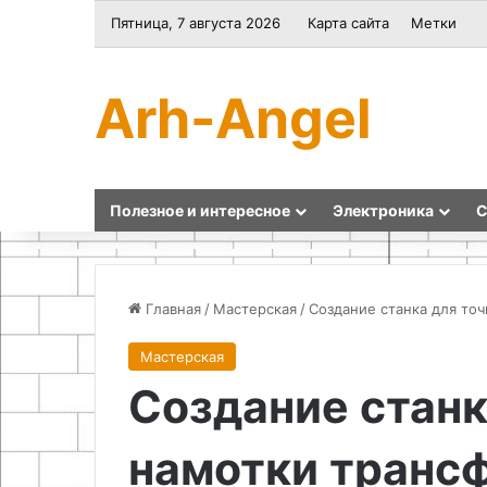
Пятница, 7 августа 2026
Карта сайта
Метки
Arh-Angel
Полезное и интересное
Электроника
С
Главная
/
Мастерская
/
Создание станка для то
Мастерская
Простые
Как
Создание станк
идеи
сделать
для
пуфик
рукоделия
из
намотки транс
из
пластиковых
старых
бутылок