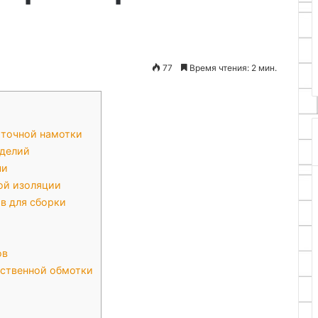
фик из
13.05.2026
утылок своими
Принципы функционирования
системы магнитного контрол
77
Время чтения: 2 мин.
 точной намотки
зделий
чи
ой изоляции
в для сборки
ов
ественной обмотки