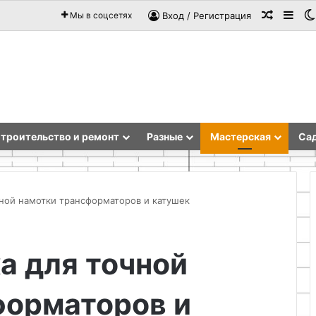
Случай
Sid
Мы в соцсетях
Вход / Регистрация
троительство и ремонт
Разные
Мастерская
Сад
чной намотки трансформаторов и катушек
Принципы
а для точной
функционирования
системы
магнитного
форматоров и
контроля