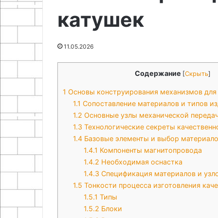
11.05.2026
вещей
своими
катушек
Как сделать пу
18.11.2025
руками
Простые идеи для рукоделия
пластиковых б
из старых вещей
руками
11.05.2026
Содержание
[
Скрыть
]
1
Основы конструирования механизмов для
1.1
Сопоставление материалов и типов и
1.2
Основные узлы механической переда
1.3
Технологические секреты качественн
1.4
Базовые элементы и выбор материало
1.4.1
Компоненты магнитопровода
1.4.2
Необходимая оснастка
1.4.3
Спецификация материалов и узл
1.5
Тонкости процесса изготовления кач
1.5.1
Типы
1.5.2
Блоки