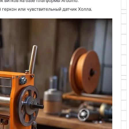
к витков на базе платформы Arduino.
й геркон или чувствительный датчик Холла.