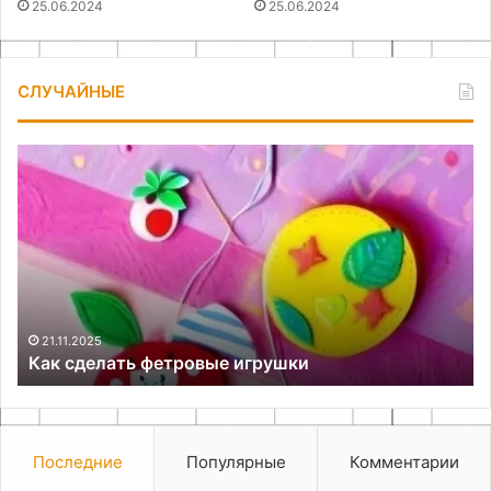
25.06.2024
25.06.2024
СЛУЧАЙНЫЕ
Как
Ка
сделать
пр
фетровые
ци
игрушки
са
21.11.2025
Как сделать фетровые игрушки
Последние
Популярные
Комментарии