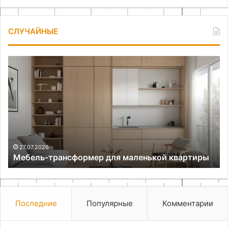
СЛУЧАЙНЫЕ
Мебель-
Ча
трансформер
на
для
Ar
маленькой
св
квартиры
ру
27.07.2026
Мебель-трансформер для маленькой квартиры
Последние
Популярные
Комментарии