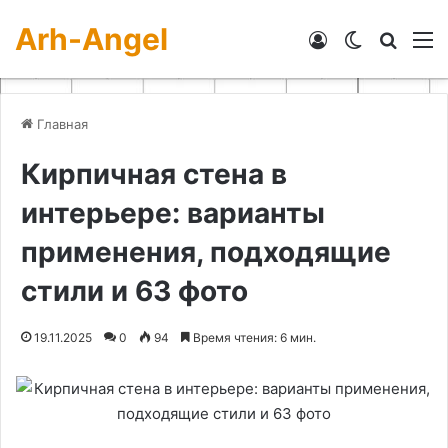
Arh-Angel
Войти
Switch skin
Искат
М
Главная
Кирпичная стена в
интерьере: варианты
применения, подходящие
стили и 63 фото
19.11.2025
0
94
Время чтения: 6 мин.