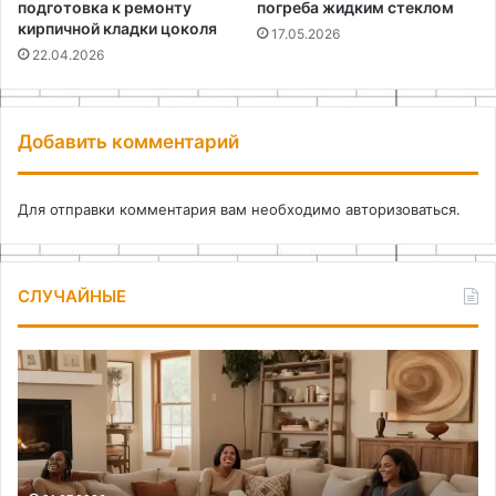
подготовка к ремонту
погреба жидким стеклом
кирпичной кладки цоколя
17.05.2026
22.04.2026
Добавить комментарий
Для отправки комментария вам необходимо
авторизоваться
.
СЛУЧАЙНЫЕ
Как
Пр
создать
ко
уют
ка
в
об
гостиной:
ин
полное
бе