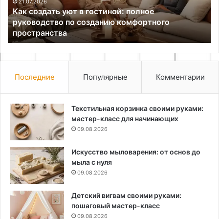
руководство
ре
21.07.2026
Как создать уют в гостиной: полное
по
и
руководство по созданию комфортного
созданию
вл
пространства
комфортного
пространства
Последние
Популярные
Комментарии
Текстильная корзинка своими руками:
мастер-класс для начинающих
09.08.2026
Искусство мыловарения: от основ до
мыла с нуля
09.08.2026
Детский вигвам своими руками:
пошаговый мастер-класс
09.08.2026