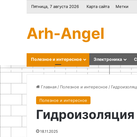
Пятница, 7 августа 2026
Карта сайта
Метки
Arh-Angel
Полезное и интересное
Электроника
С
Главная
/
Полезное и интересное
/
Гидроизоляц
Полезное и интересное
Идеи
Искусство
Гидроизоляция
для
бумажной
творчества:
филиграни
как
для
создаются
создания
18.11.2025
18.11.2025
самодельные
уникальных