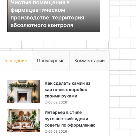
Чистые помещения в
абсолютного
руками
фармацевтическом
11.05.2026
контроля
производстве: территория
Как сделать
абсолютного контроля
косметики 
Последние
Популярные
Комментарии
Как сделать камин из
картонных коробок
своими руками
06.08.2026
Интерьер в стиле
путешествий: идеи и
советы по оформлению
06.08.2026