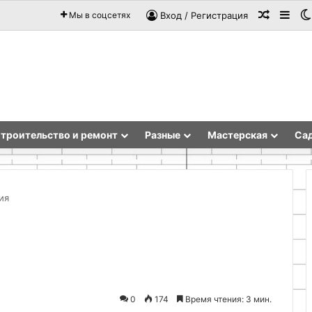
Случай
Sid
Мы в соцсетях
Вход / Регистрация
троительство и ремонт
Разные
Мастерская
Сад
ия
Как
сделать
свечу
своими
руками:
0
174
Время чтения: 3 мин.
полное