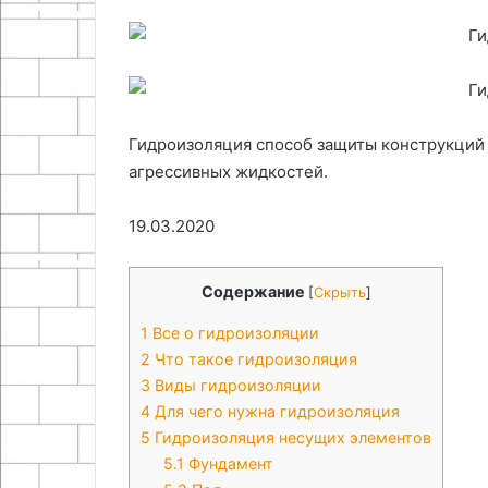
Идеи для творчества: как
05.05.2026
новогодние
поздравлений
создаются самодельные
Искусство бу
поделки
новогодние поделки и
филиграни для
и
праздничный декор
уникальных п
праздничный
декор
Гидроизоляция способ защиты конструкций 
агрессивных жидкостей.
19.03.2020
Содержание
[
Скрыть
]
1
Все о гидроизоляции
2
Что такое гидроизоляция
3
Виды гидроизоляции
4
Для чего нужна гидроизоляция
5
Гидроизоляция несущих элементов
5.1
Фундамент