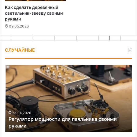
Как сделать деревянный
светильник-звезду своими
руками
09.05.2026
СЛУЧАЙНЫЕ
Регулятор
Но
мощности
де
для
дл
паяльника
де
своими
ко
руками
28.04.2026
Регулятор мощности для паяльника своими
руками