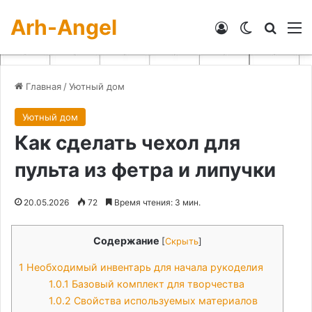
Arh-Angel
Войти
Switch skin
Искат
М
Главная
/
Уютный дом
Уютный дом
Как сделать чехол для
пульта из фетра и липучки
20.05.2026
72
Время чтения: 3 мин.
Содержание
[
Скрыть
]
1
Необходимый инвентарь для начала рукоделия
1.0.1
Базовый комплект для творчества
1.0.2
Свойства используемых материалов