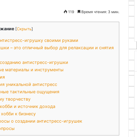
руками
28.07.2026
119
Время чтения: 3 мин.
Стильный поднос из старого
епные клещи
ящика своими руками
жание
[
Скрыть
]
антистресс-игрушку своими руками
ки – это отличный выбор для релаксации и снятия
 созданию антистресс-игрушки
ые материалы и инструменты
ция
ния уникальной антистресс
ятные тактильные ощущения
му творчеству
хобби и источник дохода
хобби к бизнесу
росы о создании антистресс-игрушек
вопросы