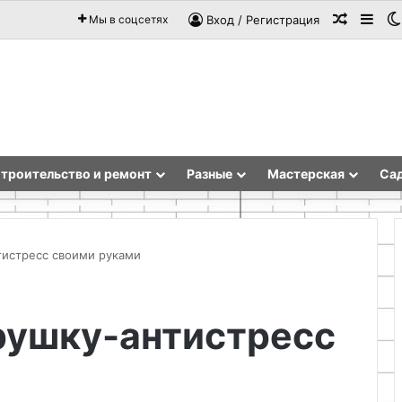
Случай
Sid
Мы в соцсетях
Вход / Регистрация
троительство и ремонт
Разные
Мастерская
Сад
тистресс своими руками
Стильный
рушку-антистресс
поднос
из
старого
ящика
своими