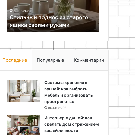
25.06.2024
26.11.2025
Как изготовить парящий
Эко-поделк
компьютерный стол
вещей
Последние
Популярные
Комментарии
Системы хранения в
ванной: как выбрать
мебель и организовать
пространство
05.08.2026
Интерьер с душой: как
сделать дом отражением
вашей личности