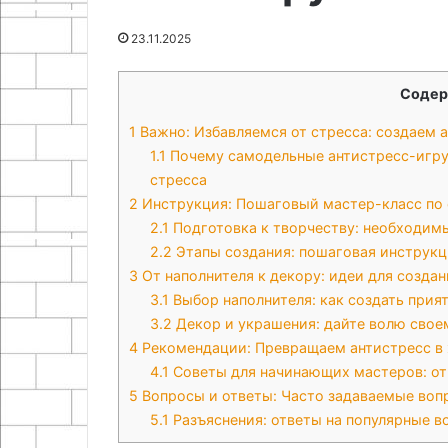
руками
12.05.2026
23.11.2025
Как сделать отвал для
25.06.2024
мотоблока своими руками
Как сделать ц
Содер
1
Важно: Избавляемся от стресса: создаем 
1.1
Почему самодельные антистресс-игруш
стресса
2
Инструкция: Пошаговый мастер-класс по
2.1
Подготовка к творчеству: необходим
2.2
Этапы создания: пошаговая инструк
3
От наполнителя к декору: идеи для созда
3.1
Выбор наполнителя: как создать при
3.2
Декор и украшения: дайте волю свое
4
Рекомендации: Превращаем антистресс в 
4.1
Советы для начинающих мастеров: от 
5
Вопросы и ответы: Часто задаваемые воп
5.1
Разъяснения: ответы на популярные 