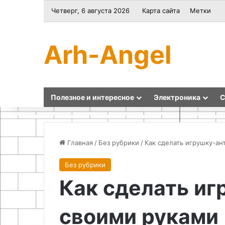
Четверг, 6 августа 2026
Карта сайта
Метки
Arh-Angel
Полезное и интересное
Электроника
С
Главная
/
Без рубрики
/
Как сделать игрушку-ан
Без рубрики
Как
Как
Как сделать иг
сделать
сделать
отвал
цепные
для
клещи
своими руками
мотоблока
своими