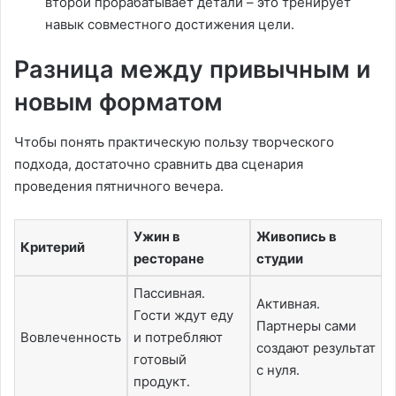
второй прорабатывает детали – это тренирует
навык совместного достижения цели․
Разница между привычным и
новым форматом
Чтобы понять практическую пользу творческого
подхода, достаточно сравнить два сценария
проведения пятничного вечера․
Ужин в
Живопись в
Критерий
ресторане
студии
Пассивная․
Активная․
Гости ждут еду
Партнеры сами
Вовлеченность
и потребляют
создают результат
готовый
с нуля․
продукт․