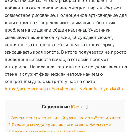
ожидании заказа․ Чтобы разорвать этот шаблон и
добавить в отношения новые эмоции, пары выбирают
совместное рисование․ Полноценное арт-свидание для
двоих помогает переключить внимание с бытовых
проблем на создание общей картины․ Участники
смешивают акриловые краски, обсуждают сюжет,
спорят из-за оттенков неба и помогают друг другу
закрашивать края холста․ В итоге получается не просто
проведенный вместе вечер, а готовый предмет
интерьера․ Написанная картина остается дома, висит на
стене и служит физическим напоминанием о
конкретном дне․ Смотрите у нас на сайте
https://artloverance.ru/services/art-svidanie-dlya-dvoih/
Содержание
[
Скрыть
]
1
Зачем менять привычный ужин на мольберт и кисти
2
Разница между привычным и новым форматом
3
Детали атмосферы в Art LoveRance