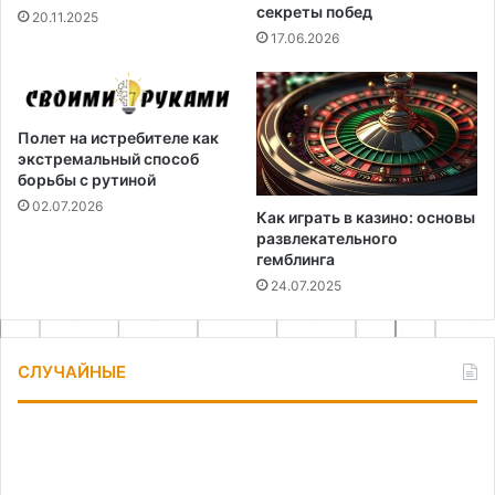
секреты побед
20.11.2025
17.06.2026
Полет на истребителе как
экстремальный способ
борьбы с рутиной
02.07.2026
Как играть в казино: основы
развлекательного
гемблинга
24.07.2025
СЛУЧАЙНЫЕ
Как
Ви
сделать
ла
бюджетные