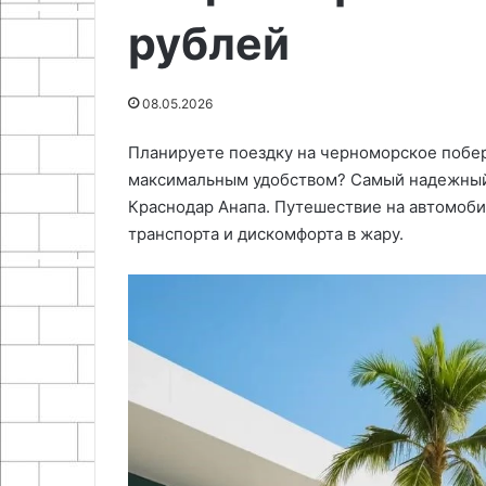
21.04.2026
автомобиля
рублей
Как сшить органайзер на
16.09.2025
своими
спинку сиденья автомобиля
Как сделать з
руками
своими руками
для электромя
08.05.2026
Планируете поездку на черноморское побер
максимальным удобством? Самый надежный с
Краснодар Анапа. Путешествие на автомоб
транспорта и дискомфорта в жару.