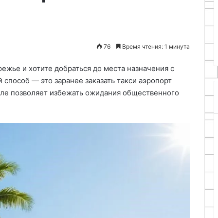
20.11.2025
апасные части
Мастер-класс: фетровый
сорубки
брелок
76
Время чтения: 1 минута
ежье и хотите добраться до места назначения с
пособ — это заранее заказать такси аэропорт
иле позволяет избежать ожидания общественного