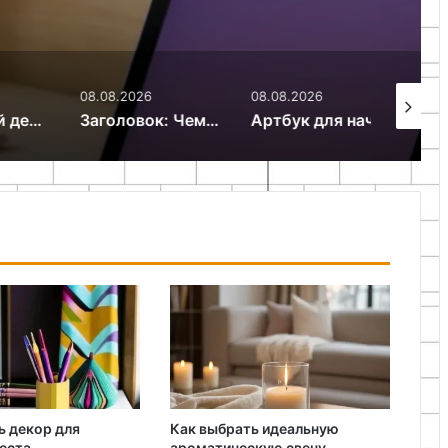
08.08.2026
08.08.2026
07.08.20
оздать уют в доме без больших затрат
Заголовок: Чем украсить пустую стену: оригинальные идеи для декора своими руками
Артбук для начинающих: как создать творческий дневник с нуля
ь декор для
Как выбрать идеальную
еста
ароматическую свечу