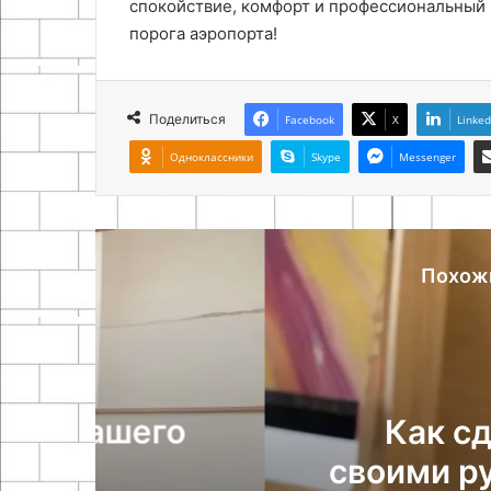
спокойствие, комфорт и профессиональный 
порога аэропорта!
Поделиться
Facebook
X
Linked
Одноклассники
Skype
Messenger
Похож
Б
о
Как сделать под
своими руками: про