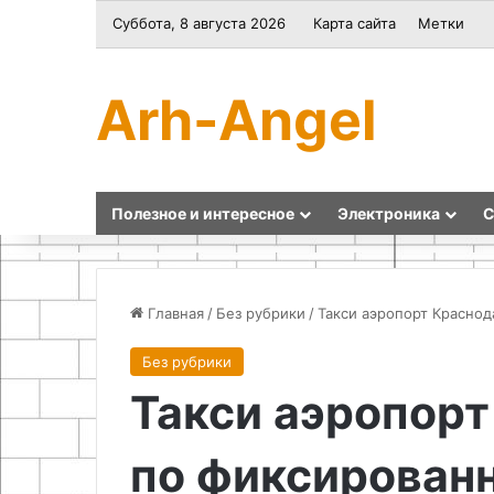
Суббота, 8 августа 2026
Карта сайта
Метки
Arh-Angel
Полезное и интересное
Электроника
С
Главная
/
Без рубрики
/
Такси аэропорт Краснод
Без рубрики
Как
Как
Такси аэропорт
сшить
сделать
органайзер
запасные
на
части
по фиксированн
спинку
для
сиденья
электромясорубки