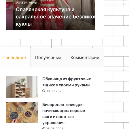
04.05.2026
куклы
Славянская культура и
25.06.2024
сакральное значение безликой
Как сделать
куклы
затирки шв
Последние
Популярные
Комментарии
Обувница из фруктовых
ящиков своими руками
08.08.2026
Бисероплетение для
начинающих: первые
шаги и простые
украшения
08.08.2026