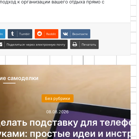
подход к организации вашего отдыха прямо с
In
Tumblr
Reddit
Вконтакте
Поделиться через электронную почту
Печатать
ие самоделки
ез рубрики
08.08.2026
ставку для телефона
стые идеи и инструкции