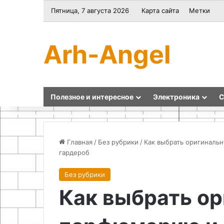
Пятница, 7 августа 2026
Карта сайта
Метки
Arh-Angel
Полезное и интересное
Электроника
С
Главная
/
Без рубрики
/
Как выбрать оригиналь
гардероб
Оформление
Оригинальные
Без рубрики
визы
идеи
Как выбрать о
во
подарков
Францию
своими
в
руками
Санкт-