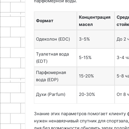
парфюмерной воды.
Концентрация
Сред
Формат
масел
стой
Одеколон (EDC)
3-5%
До 2 
Туалетная вода
5-15%
3-4 ч
(EDT)
Парфюмерная
15-20%
5-8 ч
вода (EDP)
Духи (Parfum)
20-30%
От 8 
Знание этих параметров помогает клиенту 
нужен ненавязчивый спутник для спортзала,
дня без возможности обновить запах подой