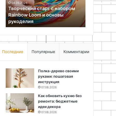
класс
25.06.2024
29.11.2025
Как сделать боковую складную
Украшения 
полноценную лестницу
руками: ма
Последние
Популярные
Комментарии
Полка-дерево своими
руками: пошаговая
инструкция
07.08.2026
Как обновить кухню без
ремонта: бюджетные
идеи декора
07.08.2026