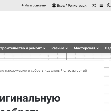
Случай
Sid
Мы в соцсетях
Вход / Регистрация
троительство и ремонт
Разные
Мастерская
Сад
ную парфюмерию и собрать идеальный ольфакторный
Творческий
старт
ригинальную
с
набором
Rainbow
Loom