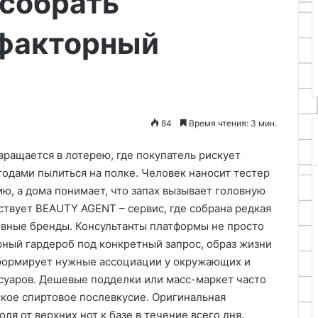
собрать
04.05.2026
и
Творческий старт с набором
основы
факторный
 идеи подарков
Rainbow Loom и основы
рукоделия
и
рукоделия
84
Время чтения: 3 мин.
ращается в лотерею, где покупатель рискует
 годами пылиться на полке. Человек наносит тестер
ю, а дома понимает, что запах вызывает головную
ствует BEAUTY AGENT – сервис, где собрана редкая
вные бренды. Консультанты платформы не просто
ный гардероб под конкретный запрос, образ жизни
формирует нужные ассоциации у окружающих и
суаров. Дешевые подделки или масс-маркет часто
оское спиртовое послевкусие. Оригинальная
я от верхних нот к базе в течение всего дня.