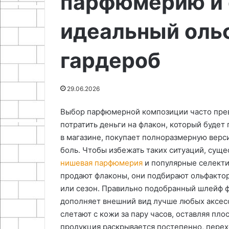
парфюмерию и 
13.05.2026
Петербурге
Оформление визы во Францию
18.11.2025
в
идеальный оль
в Санкт-Петербурге в 2026
Оригинальные
2026
году
своими рукам
году
гардероб
29.06.2026
Выбор парфюмерной композиции часто прев
потратить деньги на флакон, который будет
в магазине, покупает полноразмерную верси
боль. Чтобы избежать таких ситуаций, суще
нишевая парфюмерия
и популярные селекти
продают флаконы, они подбирают ольфактор
или сезон. Правильно подобранный шлейф 
дополняет внешний вид лучше любых аксес
слетают с кожи за пару часов, оставляя пл
продукция раскрывается постепенно, переход