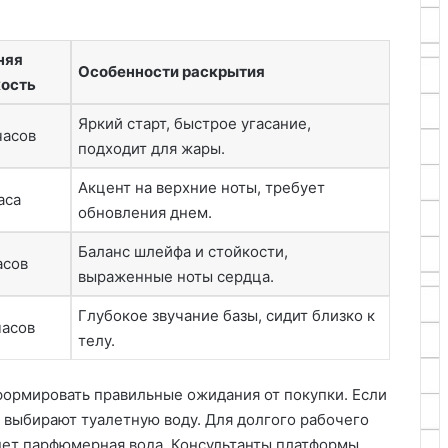
няя
Особенности раскрытия
кость
Яркий старт, быстрое угасание,
часов
подходит для жары.
Акцент на верхние ноты, требует
аса
обновления днем.
Баланс шлейфа и стойкости,
асов
выраженные ноты сердца.
Глубокое звучание базы, сидит близко к
часов
телу.
формировать правильные ожидания от покупки. Если
 выбирают туалетную воду. Для долгого рабочего
дет парфюмерная вода. Консультанты платформы