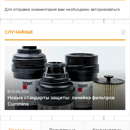
Для отправки комментария вам необходимо
авторизоваться
.
СЛУЧАЙНЫЕ
Новые
Ка
стандарты
из
защиты:
ст
линейка
см
фильтров
сд
Cummins
пр
29.06.2025
Новые стандарты защиты: линейка фильтров
Cummins