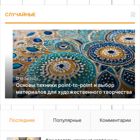
СЛУЧАЙНЫЕ
Основы
Цв
техники
в
point-
Би
to-
ра
point
за
и
60
выбор
ми
материалов
19.05.2026
Основы техники point-to-point и выбор
для
материалов для художественного творчества
художественного
творчества
Последние
Популярные
Комментарии