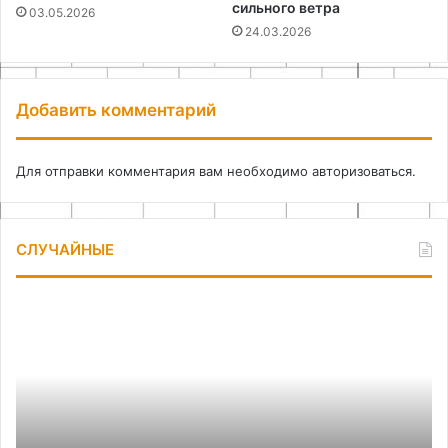
сильного ветра
03.05.2026
24.03.2026
Добавить комментарий
Для отправки комментария вам необходимо
авторизоваться
.
СЛУЧАЙНЫЕ
Как
Ка
подобрать
сд
идеальный
ко
тур
из
для
бу
путешествия:
и
практическое
эп