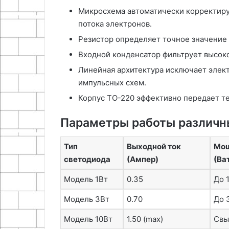
Микросхема автоматически корректиру
потока электронов.
Резистор определяет точное значение 
Входной конденсатор фильтрует высоко
Линейная архитектура исключает элек
импульсных схем.
Корпус TO-220 эффективно передает те
Параметры работы различн
Тип
Выходной ток
Мощ
светодиода
(Ампер)
(Ва
Модель 1Вт
0.35
До 1
Модель 3Вт
0.70
До 
Модель 10Вт
1.50 (max)
Свы