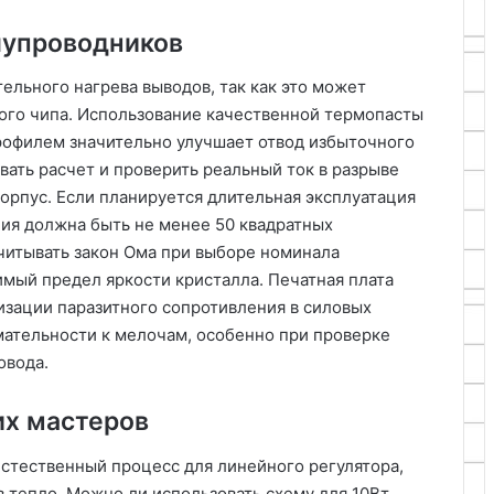
лупроводников
ельного нагрева выводов, так как это может
ого чипа. Использование качественной термопасты
офилем значительно улучшает отвод избыточного
ать расчет и проверить реальный ток в разрыве
орпус. Если планируется длительная эксплуатация
ия должна быть не менее 50 квадратных
учитывать закон Ома при выборе номинала
имый предел яркости кристалла. Печатная плата
зации паразитного сопротивления в силовых
мательности к мелочам, особенно при проверке
овода.
х мастеров
естественный процесс для линейного регулятора,
 тепло. Можно ли использовать схему для 10Вт