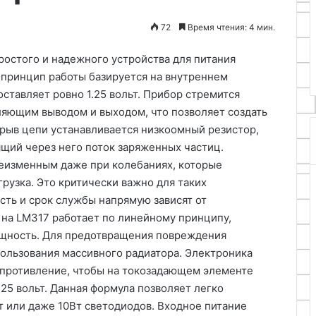
20.04.2026
изделий
Техника папье-маше и
72
Время чтения: 4 мин.
своими
истящее
создание декоративных
руками
унитаза
изделий своими руками
ростого и надежного устройства для питания
 принцип работы базируется на внутреннем
ставляет ровно 1.25 вольт. Прибор стремится
яющим выводом и выходом, что позволяет создать
зрыв цепи устанавливается низкоомный резистор,
щий через него поток заряженных частиц.
неизменным даже при колебаниях, которые
рузка. Это критически важно для таких
ость и срок службы напрямую зависят от
на LM317 работает по линейному принципу,
щность. Для предотвращения повреждения
пользования массивного радиатора. Электроника
опротивление, чтобы на токозадающем элементе
.25 вольт. Данная формула позволяет легко
т или даже 10Вт светодиодов. Входное питание