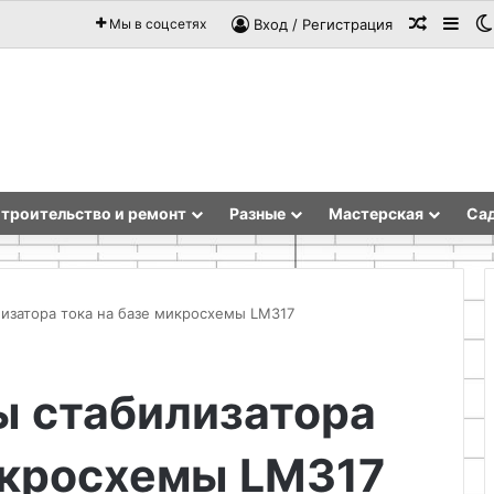
Случай
Sid
Мы в соцсетях
Вход / Регистрация
троительство и ремонт
Разные
Мастерская
Сад
изатора тока на базе микросхемы LM317
Техника
ы стабилизатора
папье-
маше
и
икросхемы LM317
создание
декоративных