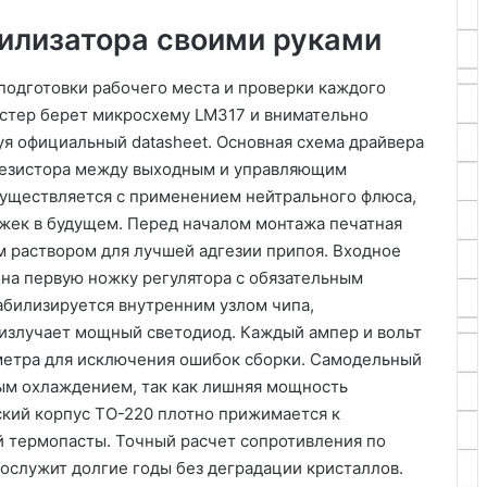
билизатора своими руками
 подготовки рабочего места и проверки каждого
астер берет микросхему LM317 и внимательно
уя официальный datasheet. Основная схема драйвера
резистора между выходным и управляющим
существляется с применением нейтрального флюса,
жек в будущем. Перед началом монтажа печатная
 раствором для лучшей адгезии припоя. Входное
 на первую ножку регулятора с обязательным
абилизируется внутренним узлом чипа,
 излучает мощный светодиод. Каждый ампер и вольт
метра для исключения ошибок сборки. Самодельный
ым охлаждением, так как лишняя мощность
кий корпус TO-220 плотно прижимается к
й термопасты. Точный расчет сопротивления по
рослужит долгие годы без деградации кристаллов.