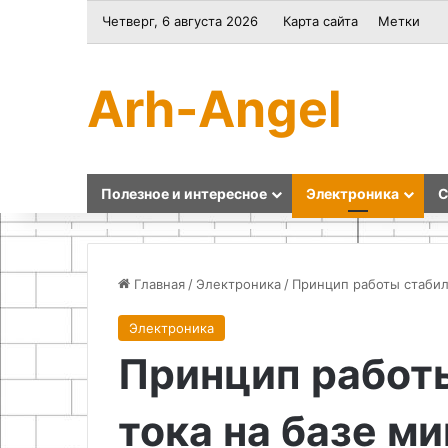
Четверг, 6 августа 2026
Карта сайта
Метки
Arh-Angel
Полезное и интересное
Электроника
С
Главная
/
Электроника
/
Принцип работы стабил
Электроника
Подготовка
Как
Принцип работ
лесных
сделать
грибов
чистящее
к
средство
тока на базе м
термической
для
обработке
унитаза