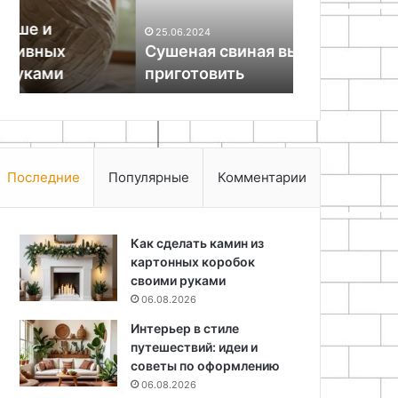
руками
25.06.2024
27.11.2025
Сушеная свиная вырезка как
Как декори
приготовить
Пасхе свои
Последние
Популярные
Комментарии
Как сделать камин из
картонных коробок
своими руками
06.08.2026
Интерьер в стиле
путешествий: идеи и
советы по оформлению
06.08.2026