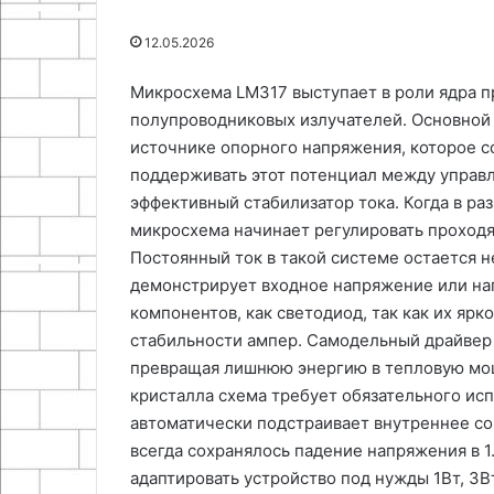
17.05.2026
25.06.2024
12.05.2026
Подготовка лесных грибов к
Как сделать ч
термической обработке
средство для 
Микросхема LM317 выступает в роли ядра п
полупроводниковых излучателей. Основной
источнике опорного напряжения, которое со
поддерживать этот потенциал между управл
эффективный стабилизатор тока. Когда в ра
микросхема начинает регулировать проходя
Постоянный ток в такой системе остается 
демонстрирует входное напряжение или наг
компонентов, как светодиод, так как их ярк
стабильности ампер. Самодельный драйвер 
превращая лишнюю энергию в тепловую мо
кристалла схема требует обязательного ис
автоматически подстраивает внутреннее с
всегда сохранялось падение напряжения в 1
адаптировать устройство под нужды 1Вт, 3В