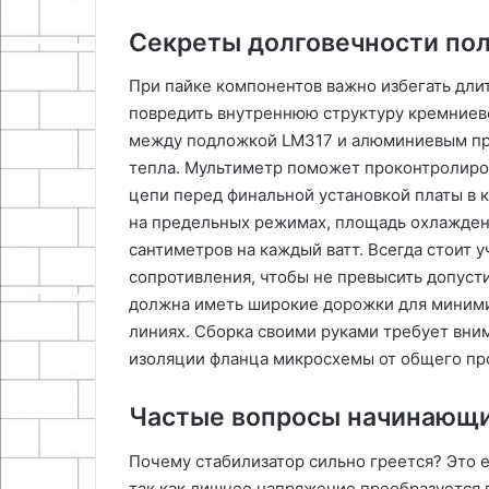
Секреты долговечности по
При пайке компонентов важно избегать длит
повредить внутреннюю структуру кремниев
между подложкой LM317 и алюминиевым пр
тепла. Мультиметр поможет проконтролиров
цепи перед финальной установкой платы в к
на предельных режимах, площадь охлажден
сантиметров на каждый ватт. Всегда стоит 
сопротивления, чтобы не превысить допуст
должна иметь широкие дорожки для миними
линиях. Сборка своими руками требует вни
изоляции фланца микросхемы от общего пр
Частые вопросы начинающи
Почему стабилизатор сильно греется? Это 
так как лишнее напряжение преобразуется в