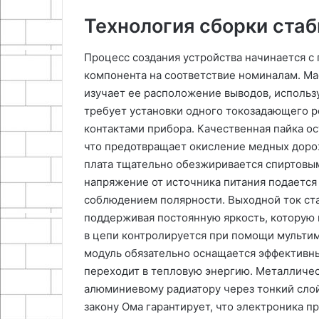
Технология сборки ста
Процесс создания устройства начинается с
компонента на соответствие номиналам. М
изучает ее расположение выводов, использ
требует установки одного токозадающего 
контактами прибора. Качественная пайка о
что предотвращает окисление медных доро
плата тщательно обезжиривается спиртовым
напряжение от источника питания подается
соблюдением полярности. Выходной ток ст
поддерживая постоянную яркость, которую
в цепи контролируется при помощи мульти
модуль обязательно оснащается эффективн
переходит в тепловую энергию. Металличес
алюминиевому радиатору через тонкий сло
закону Ома гарантирует, что электроника п