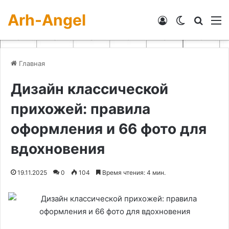
Arh-Angel
Войти
Switch skin
Искат
М
Главная
Дизайн классической
прихожей: правила
оформления и 66 фото для
вдохновения
19.11.2025
0
104
Время чтения: 4 мин.