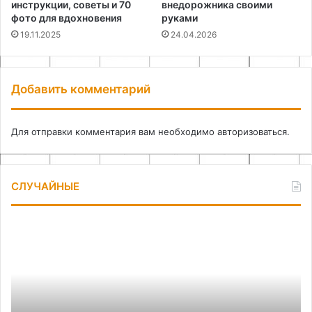
инструкции, советы и 70
внедорожника своими
фото для вдохновения
руками
19.11.2025
24.04.2026
Добавить комментарий
Для отправки комментария вам необходимо
авторизоваться
.
СЛУЧАЙНЫЕ
Как
Вт
сделать
жи
дистиллятор
ст
из
те
простых
ко
материалов
са