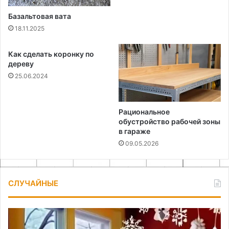
Базальтовая вата
18.11.2025
Как сделать коронку по
дереву
25.06.2024
Рациональное
обустройство рабочей зоны
в гараже
09.05.2026
СЛУЧАЙНЫЕ
Новогодний
Ка
декор
сн