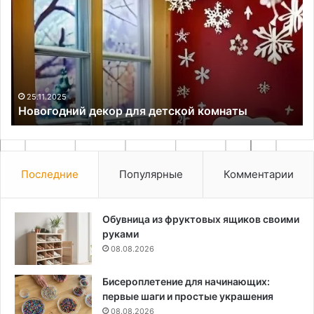
для
оф
детской
в
комнаты
Са
Пе
кл
ас
вы
25.11.2025
Новогодний декор для детской комнаты
Последние
Популярные
Комментарии
Обувница из фруктовых ящиков своими
руками
08.08.2026
Бисероплетение для начинающих:
первые шаги и простые украшения
08.08.2026