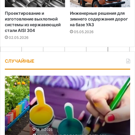
Проектирование и
Инженерные решения для
изготовление выхлопной
зимнего содержания дорог
системы из нержавеющей
на базе УАЗ
стали AISI 304
05.05.2026
02.05.2026
СЛУЧАЙНЫЕ
Пасхальные
Ор
поделки
ко
с
дл
детьми
хр
из
тк
18.11.2025