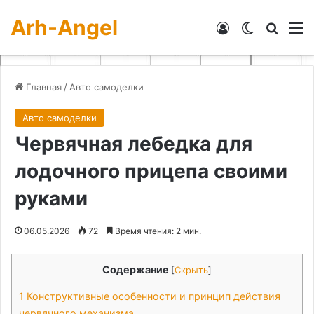
Arh-Angel
Войти
Switch skin
Искат
М
Главная
/
Авто самоделки
Авто самоделки
Червячная лебедка для
лодочного прицепа своими
руками
06.05.2026
72
Время чтения: 2 мин.
Содержание
[
Скрыть
]
1
Конструктивные особенности и принцип действия
червячного механизма