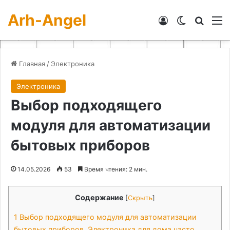
Arh-Angel
Войти
Switch skin
Искат
М
Главная
/
Электроника
Электроника
Выбор подходящего
модуля для автоматизации
бытовых приборов
14.05.2026
53
Время чтения: 2 мин.
Содержание
[
Скрыть
]
1
Выбор подходящего модуля для автоматизации
бытовых приборов. Электроника для дома часто