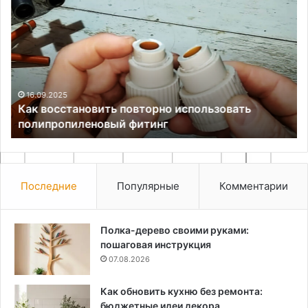
восстановить
и
повторно
пр
использовать
ра
полипропиленовый
за
фитинг
ус
на
ба
16.09.2025
Как восстановить повторно использовать
тр
полипропиленовый фитинг
ТС
Последние
Популярные
Комментарии
Полка-дерево своими руками:
пошаговая инструкция
07.08.2026
Как обновить кухню без ремонта:
бюджетные идеи декора