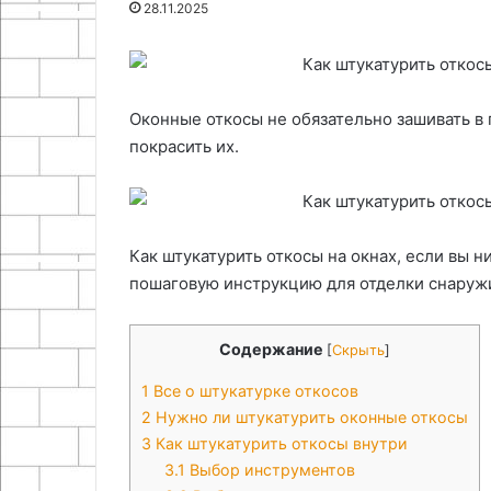
28.11.2025
06.05.2026
создание
ма
Секреты плетения из
декора
дл
бумажной лозы и создание
для
де
декора для дома
дома
Оконные откосы не обязательно зашивать в 
покрасить их.
Как штукатурить откосы на окнах, если вы 
пошаговую инструкцию для отделки снаружи
Содержание
[
Скрыть
]
1
Все о штукатурке откосов
2
Нужно ли штукатурить оконные откосы
3
Как штукатурить откосы внутри
3.1
Выбор инструментов