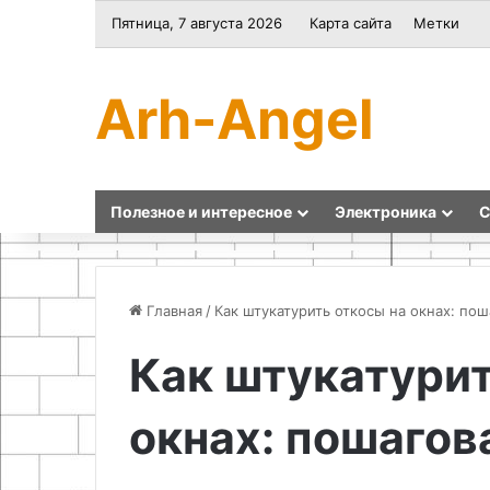
Пятница, 7 августа 2026
Карта сайта
Метки
Arh-Angel
Полезное и интересное
Электроника
С
Главная
/
Как штукатурить откосы на окнах: по
Как штукатурит
Секреты
Ви
плетения
ро
окнах: пошагов
из
по
бумажной
ст
лозы
и
и
в