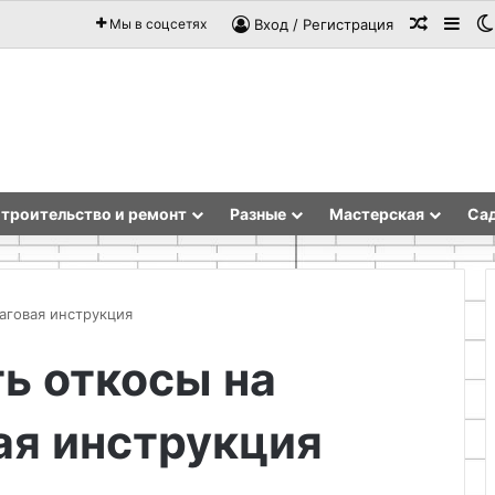
Случай
Sid
Мы в соцсетях
Вход / Регистрация
троительство и ремонт
Разные
Мастерская
Сад
шаговая инструкция
ь откосы на
тражная
Вытяжка
спись
для
ая инструкция
мастерской
еклу
своими
руками
ыбор
расчет