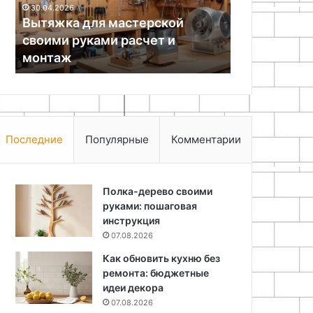
23.07.2026
инструкция
астерской
Создание украшений из
для
расчет и
эпоксидной смолы: пошаговая
начинающих
инструкция для начинающих
Последние
Популярные
Комментарии
Полка-дерево своими
руками: пошаговая
инструкция
07.08.2026
Как обновить кухню без
ремонта: бюджетные
идеи декора
07.08.2026