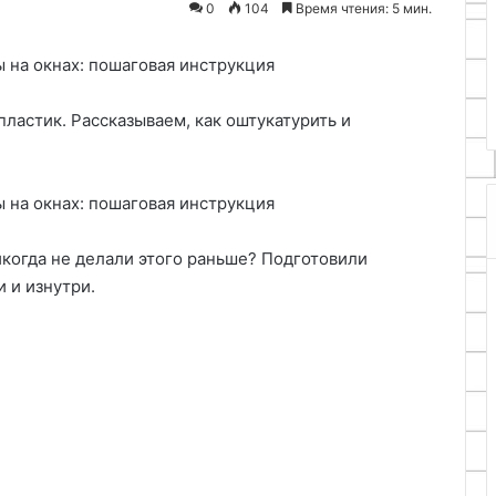
0
104
Время чтения: 5 мин.
30.04.2026
териалов
и
Вытяжка для м
03.05.2026
я
монтаж
Витражная роспись по стеклу и
своими руками 
кора
выбор материалов для декора
монтаж
пластик. Рассказываем, как оштукатурить и
никогда не делали этого раньше? Подготовили
 и изнутри.