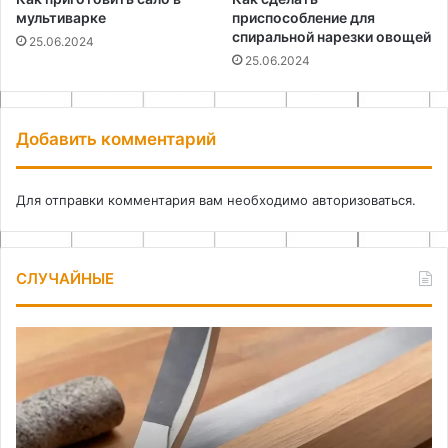
мультиварке
приспособление для
спиральной нарезки овощей
25.06.2024
25.06.2024
Добавить комментарий
Для отправки комментария вам необходимо
авторизоваться
.
СЛУЧАЙНЫЕ
Самодельный
Ос
станок
иг
для
Ты
идеальной
пр
заточки
ст
ножей
и