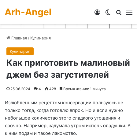
Arh-Angel
Войти
Switch skin
Искат
М
Главная
/
Кулинария
Кулинария
Как приготовить малиновый
джем без загустителей
25.06.2024
4
428
Время чтения: 1 минута
Излюбленным рецептом консервации пользуюсь не
только тогда, когда готовлю впрок. Но и если нужно
небольшое количество этого сладкого угощения и
срочно. Например, задумала утром испечь оладушки. А
к ним подам и такое лакомство.