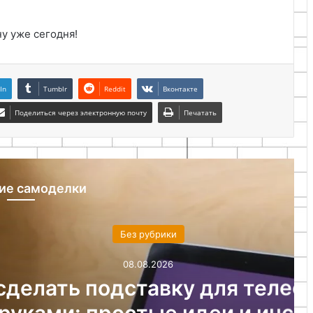
у уже сегодня!
In
Tumblr
Reddit
Вконтакте
Поделиться через электронную почту
Печатать
ие самоделки
ез рубрики
08.08.2026
ставку для телефона
стые идеи и инструкции