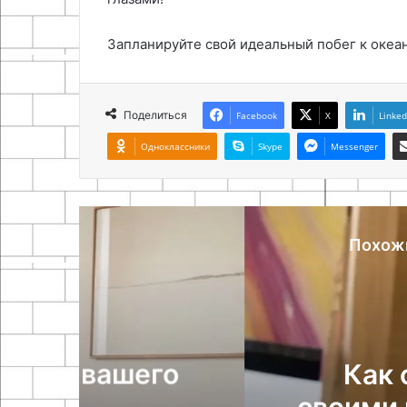
Запланируйте свой идеальный побег к океан
Поделиться
Facebook
X
Linked
Одноклассники
Skype
Messenger
Похож
Б
о
Как сделать под
своими руками: про