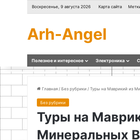
Воскресенье, 9 августа 2026
Карта сайта
Метк
Arh-Angel
Полезное и интересное
Электроника
С
Главная
/
Без рубрики
/
Туры на Маврикий из М
Без рубрики
Как
Как
Туры на Маврик
устранить
сделать
перегрев
складной
автомобиля
стул
Минеральных 
Нива
из
профиля