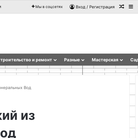
Случа
Si
и
Мы в соцсетях
Вход / Регистрация
троительство и ремонт
Разные
Мастерская
Сад
инеральных Вод
Нитки
ий из
для
вязания:
как
Вод
выбрать
идеальную