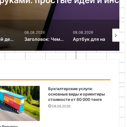
08.08.2026
08.08.2026
07.08.20
оздать уют в доме без больших затрат
Заголовок: Чем украсить пустую стену: оригинальные идеи для декора своими руками
Артбук для начинающих: как создать творческий дневник с нуля
Бухгалтерские услуги:
основные виды и ориентиры
стоимости от 60 000 тенге
08.06.2026
 бизнесу