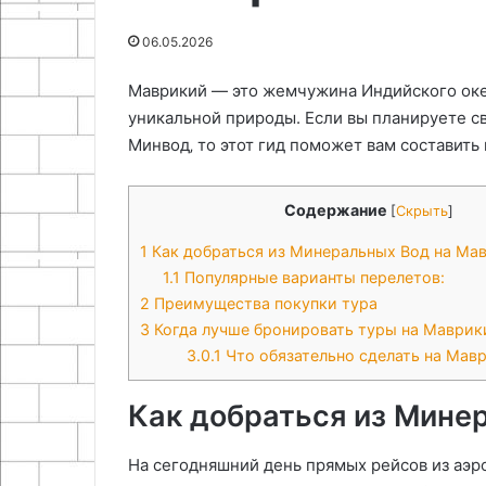
25.06.2024
25.06.2024
06.05.2026
Как устранить перегрев
Как сделать ск
автомобиля Нива
профиля
Маврикий — это жемчужина Индийского океа
уникальной природы. Если вы планируете св
Минвод‚ то этот гид поможет вам составить
Содержание
[
Скрыть
]
1
Как добраться из Минеральных Вод на Ма
1.1
Популярные варианты перелетов:
2
Преимущества покупки тура
3
Когда лучше бронировать туры на Маврик
3.0.1
Что обязательно сделать на Мав
Как добраться из Мине
На сегодняшний день прямых рейсов из аэ