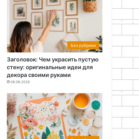
26
07.08.2026
07.08.2026
Полка-дерево своими руками: пошаговая инструкция
Как обновить кухню без ремонта: бюджетные идеи декора
Современный дизайн потолка: идеи, тренды и решения
Без рубрики
Заголовок: Чем украсить пустую
стену: оригинальные идеи для
декора своими руками
08.08.2026