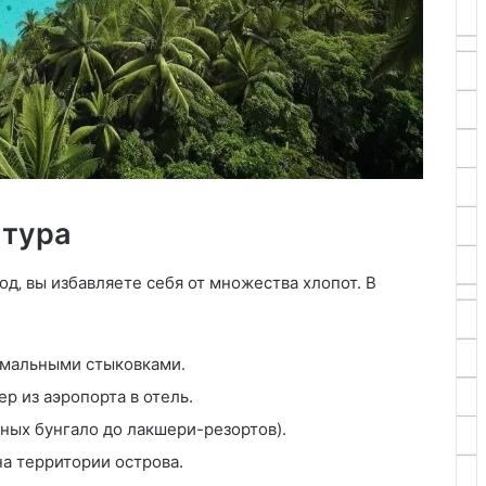
 тура
д‚ вы избавляете себя от множества хлопот. В
имальными стыковками.
р из аэропорта в отель.
ных бунгало до лакшери-резортов).
а территории острова.