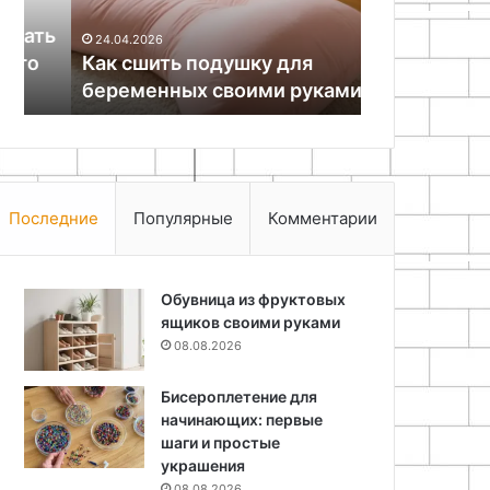
28.07.2026
руками
маленькой
ь
Вертикальн
24.04.2026
квартире
Как сшить подушку для
организоват
беременных своими руками
маленькой 
Последние
Популярные
Комментарии
Обувница из фруктовых
ящиков своими руками
08.08.2026
Бисероплетение для
начинающих: первые
шаги и простые
украшения
08.08.2026