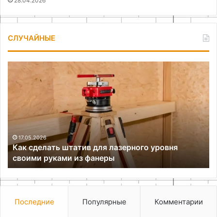
28.04.2026
СЛУЧАЙНЫЕ
Как
Ка
сделать
уд
штатив
рж
для
пе
лазерного
во
уровня
своими
руками
17.05.2026
Как сделать штатив для лазерного уровня
из
своими руками из фанеры
фанеры
Последние
Популярные
Комментарии