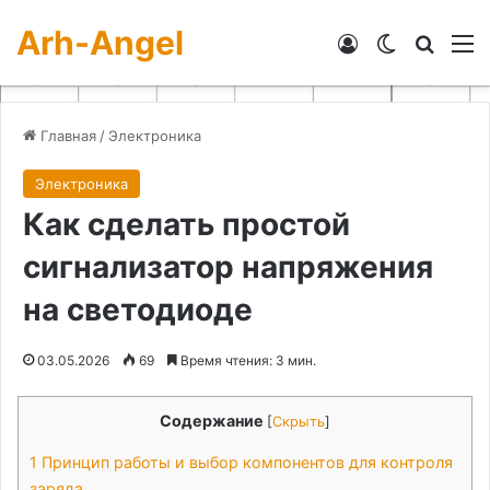
Arh-Angel
Войти
Switch skin
Искат
М
Главная
/
Электроника
Электроника
Как сделать простой
сигнализатор напряжения
на светодиоде
03.05.2026
69
Время чтения: 3 мин.
Содержание
[
Скрыть
]
1
Принцип работы и выбор компонентов для контроля
заряда