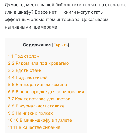
Думаете, место вашей библиотеке только на стеллаже
или в шкафу? Вовсе нет — книги могут стать
эффектным элементом интерьера. Доказываем
наглядными примерами!
Содержание
[
Скрыть
]
1
1 Под столом
2
2 Рядом или под кроватью
3
3 Вдоль стены
4
4 Под лестницей
5
5 В декоративном камине
6
6 В перегородке для зонирования
7
7 Как подставка для цветов
8
8 В журнальном столике
9
9 На низких полках
10
10 В мини-шкафу в туалете
11
11 В качестве сидения