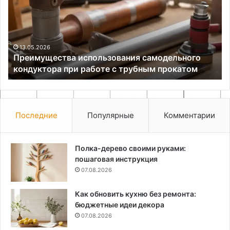
кондуктора
при
работе
с
трубным
13.05.2026
Преимущества использования самодельного
прокатом
кондуктора при работе с трубным прокатом
Последние
Популярные
Комментарии
Полка-дерево своими руками:
пошаговая инструкция
07.08.2026
Как обновить кухню без ремонта:
бюджетные идеи декора
07.08.2026