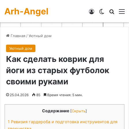
Arh-Angel
Войти
Switch skin
Искат
М
Главная
/
Уютный дом
Уютный дом
Как сделать коврик для
йоги из старых футболок
своими руками
25.04.2026
85
Время чтения: 5 мин.
Содержание
[
Скрыть
]
1
Ревизия гардероба и подготовка инструментов для
творчества