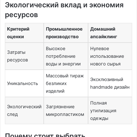
Экологический вклад и экономия
ресурсов
Критерий
Промышленное
Домашний
оценки
производство
апсайклинг
Высокое
Нулевое
Затраты
потребление
использование
ресурсов
воды и энергии
нового сырья
Массовый тираж
Эксклюзивный
Уникальность
безликих
handmade дизайн
изделий
Полная
Экологический
Загрязнение
утилизация
след
микропластиком
одежды
Почему стоит выбрать