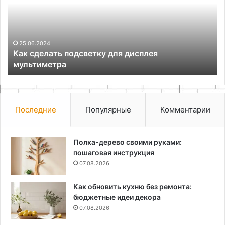
для
ид
дисплея
дл
мультиметра
ск
ат
25.06.2024
Как сделать подсветку для дисплея
мультиметра
Последние
Популярные
Комментарии
Полка-дерево своими руками:
пошаговая инструкция
07.08.2026
Как обновить кухню без ремонта:
бюджетные идеи декора
07.08.2026