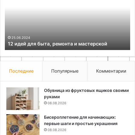
быта,
ви
ремонта
и
и
ор
мастерской
ст
от
60
25.06.2024
и
12 идей для быта, ремонта и мастерской
00
те
Последние
Популярные
Комментарии
Обувница из фруктовых ящиков своими
руками
08.08.2026
Бисероплетение для начинающих:
первые шаги и простые украшения
08.08.2026