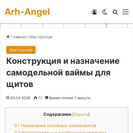
Arh-Angel
Войти
Switch skin
Искат
М
Главная
/
Мастерская
Мастерская
Конструкция и назначение
самодельной ваймы для
щитов
30.04.2026
71
Время чтения: 1 минута
Содержание
[
Скрыть
]
0.1
Назначение основных компонентов
0.2
Конструктивные особенности прижима