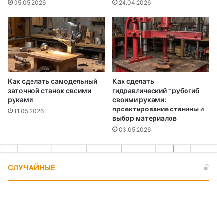
05.05.2026
24.04.2026
Как сделать самодельный
Как сделать
заточной станок своими
гидравлический трубогиб
руками
своими руками:
проектирование станины и
11.05.2026
выбор материалов
03.05.2026
СЛУЧАЙНЫЕ
12
Бу
идей
ус
для
ос