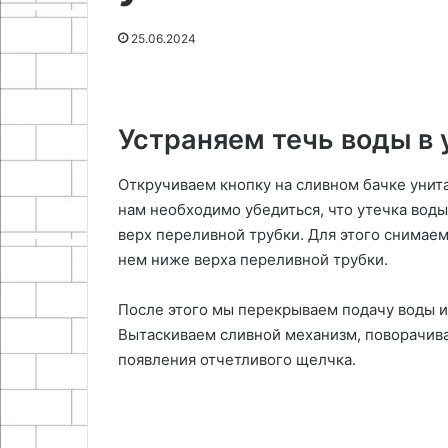
19.07.2026
05.05.
решения
Богород
Дизайн-проект однокомнатной
Духов
25.06.2024
для
студии: идеи и решения для
тради
маленького
маленького пространства
Бого
пространства
Устраняем течь воды в 
Откручиваем кнопку на сливном бачке унита
нам необходимо убедиться, что утечка воды
верх переливной трубки. Для этого снимаем
нем ниже верха переливной трубки.
После этого мы перекрываем подачу воды и
Вытаскиваем сливной механизм, поворачива
появления отчетливого щелчка.