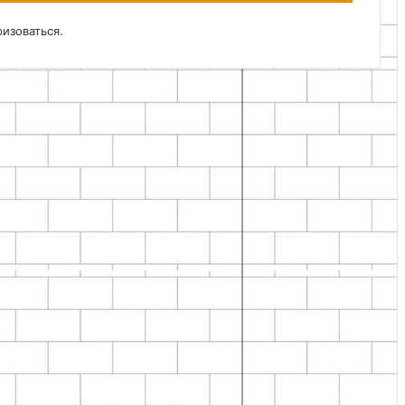
ризоваться
.