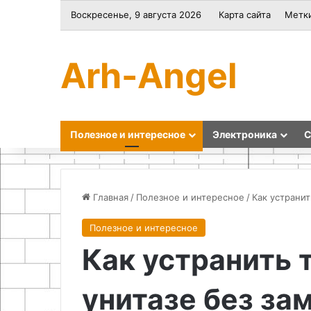
Воскресенье, 9 августа 2026
Карта сайта
Метк
Arh-Angel
Полезное и интересное
Электроника
С
Главная
/
Полезное и интересное
/
Как устранит
Полезное и интересное
Дизайн-
Духовное
Как устранить 
проект
творчест
однокомнатной
и
студии:
традиции
унитазе без за
идеи
изображ
и
лика