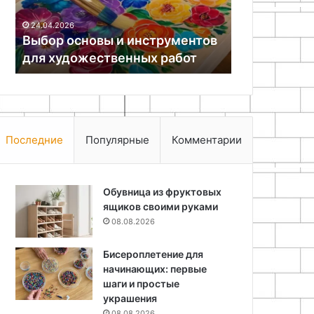
08.05.2026
25
светодиодов
для
Как сделать ремонт гирлянды
Ую
отды
трументов
замена перегоревших
га
 работ
светодиодов
от
Последние
Популярные
Комментарии
Обувница из фруктовых
ящиков своими руками
08.08.2026
Бисероплетение для
начинающих: первые
шаги и простые
украшения
08.08.2026