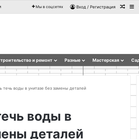
Случа
Si
и
Мы в соцсетях
Вход / Регистрация
троительство и ремонт
Разные
Мастерская
Сад
ь течь воды в унитазе без замены деталей
Выбор
течь воды в
во
основы
и
инструментов
мены деталей
ения
для
художественных