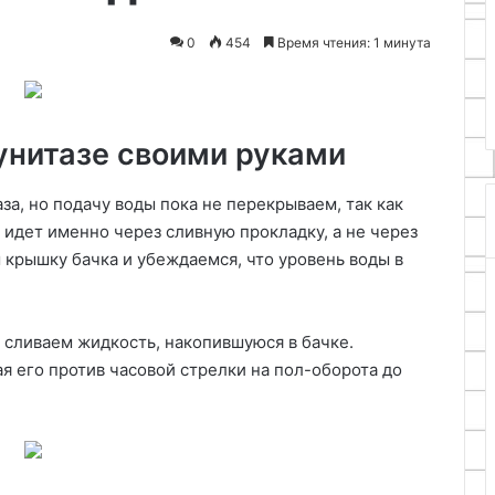
2026
ицы
работ
ное творчество и
24.04.2026
0
454
Время чтения: 1 минута
ции изображения лика
Выбор основы и инс
родицы
для художественных
унитазе своими руками
за, но подачу воды пока не перекрываем, так как
 идет именно через сливную прокладку, а не через
 крышку бачка и убеждаемся, что уровень воды в
 сливаем жидкость, накопившуюся в бачке.
я его против часовой стрелки на пол-оборота до