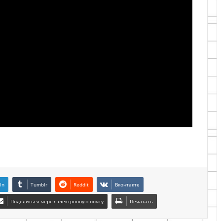
In
Tumblr
Reddit
Вконтакте
Поделиться через электронную почту
Печатать