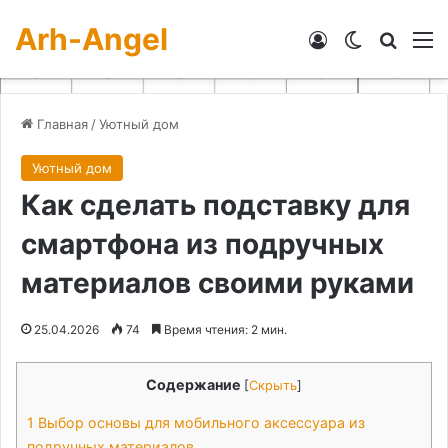
Arh-Angel
Войти
Switch skin
Искат
М
Главная
/
Уютный дом
Уютный дом
Как сделать подставку для
смартфона из подручных
материалов своими руками
25.04.2026
74
Время чтения: 2 мин.
Содержание
[
Скрыть
]
1
Выбор основы для мобильного аксессуара из
подручных материалов