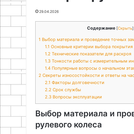
07.05.2026
DS18B20
при
Подготовка ра
11.05.2026
29.04.2026
работе
Самодельный термометр на
техника безоп
со
Arduino и датчике DS18B20
работе со ще
щелочью
Содержание
[
Скрыть
]
1
Выбор материала и проведение точных за
1.1
Основные критерии выбора покрытия
1.2
Технические показатели для раскроя
1.3
Тонкости работы с измерительным и
1.4
Популярные вопросы о начальном эта
2
Секреты износостойкости и ответы на ча
2.1
Факторы долговечности
2.2
Срок службы
2.3
Вопросы эксплуатации
Выбор материала и про
рулевого колеса