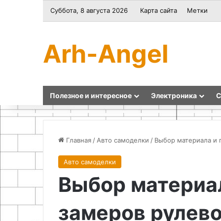
Суббота, 8 августа 2026
Карта сайта
Метки
Arh-Angel
Полезное и интересное
Электроника
С
Главная
/
Авто самоделки
/
Выбор материала и 
Авто самоделки
Самодельный
Подготовка
Выбор материа
термометр
рабочего
на
места
Arduino
и
замеров рулево
и
техника
датчике
безопасности