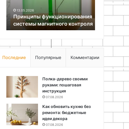
20.11.2025
в
8 предмето
13.05.2026
интерьер
Принципы функционирования
дизайнеры 
для
системы магнитного контроля
интерьер д
вау-
эффекта
Последние
Популярные
Комментарии
Полка-дерево своими
руками: пошаговая
инструкция
07.08.2026
Как обновить кухню без
ремонта: бюджетные
идеи декора
07.08.2026