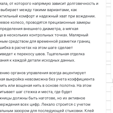
ала, от которого напрямую зависит долговечность и
 выбирает между такими вариантами, как
тактильный комфорт и надежный хват при вождении.
левое колесо, проводятся прецизионные замеры
определения внешнего диаметра, а мягкая
да в нескольких контрольных точках. Малярный
ьным средством для временной разметки границ
ибка в расчетах на этом шаге сделает
ведет к перекосу швов. Тщательная отделка
мания к каждой детали исходных данных.
ению органов управления всегда акцентирует
ная выкройка невозможна без учета коэффициента
нить или вощеная нить в основе полотна. На этом
итывает шаг стежка и места, где будет
жницы должны быть наготове, но их активное
верждения всех цифр. Лекало строится с учетом
мальным зазором для последующей стыковки. Клей