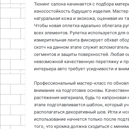
Тюнинг салона начинается с подбора матери
износостойкость будущего изделия. Мастер
натуральная кожа и экокожа, оценивая их 
Чтобы новая оплетка идеально облегала ру
всех элементов. Рулетка используется для 
измерительная лента фиксирует обхват обо
скотч на данном этапе служит вспомогател
сегментов и защиты поверхностей. Любая ош
невозможной качественную перетяжку и при
интерьера авто требует усидчивости и вни
Профессиональный мастер-класс по обновл
внимание на подготовке основы. Качествен
растяжения материала, будь то капроновая 
этапе подготавливается шаблон, который уч
располагаться декоративный шов. Игла и но
использование начнется только после подт
того, что кромка должна сходиться с мини