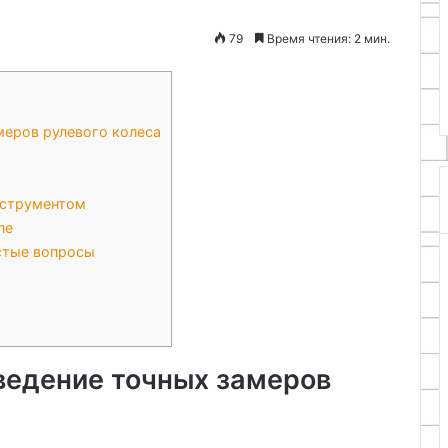
бочего места и
79
Время чтения: 2 мин.
асности при
18.11.2025
лочью
Алебастр
меров рулевого колеса
нструментом
пе
стые вопросы
ведение точных замеров