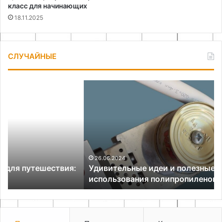
класс для начинающих
18.11.2025
СЛУЧАЙНЫЕ
Удивительные
Ка
идеи
сд
и
са
полезные
ст
советы
по
использования
св
полипропиленовых
ру
труб
26.06.2024
:
Удивительные идеи и полезные советы
использования полипропиленовых труб