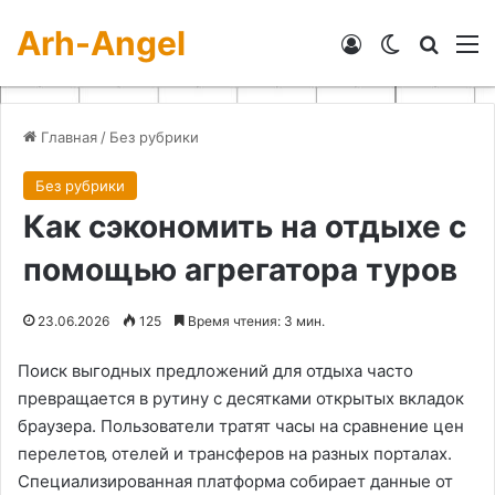
Arh-Angel
Войти
Switch skin
Искат
М
Главная
/
Без рубрики
Без рубрики
Как сэкономить на отдыхе с
помощью агрегатора туров
23.06.2026
125
Время чтения: 3 мин.
Поиск выгодных предложений для отдыха часто
превращается в рутину с десятками открытых вкладок
браузера. Пользователи тратят часы на сравнение цен
перелетов‚ отелей и трансферов на разных порталах.
Специализированная платформа собирает данные от