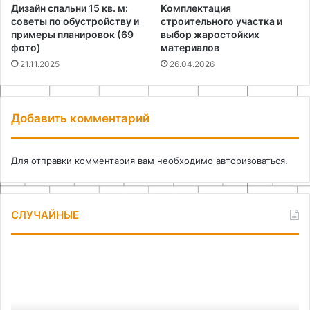
Дизайн спальни 15 кв. м:
Комплектация
советы по обустройству и
строительного участка и
примеры планировок (69
выбор жаростойких
фото)
материалов
21.11.2025
26.04.2026
Добавить комментарий
Для отправки комментария вам необходимо
авторизоваться
.
СЛУЧАЙНЫЕ
Лофт
Ка
светильник
сд
из
пр
консервных
дл