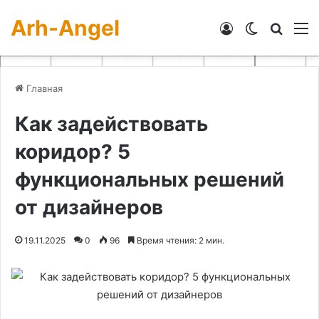
Arh-Angel
Войти
Switch skin
Искат
М
Главная
Как задействовать
коридор? 5
функциональных решений
от дизайнеров
19.11.2025
0
96
Время чтения: 2 мин.