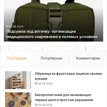
аптечку:
св
организация
ру
медицинского
ма
снаряжения
и
в
по
полевых
ин
16.08.2025
Подсумок под аптечку: организация
условиях
медицинского снаряжения в полевых условиях
Последние
Популярные
Комментарии
Обувница из фруктовых ящиков своими
руками
08.08.2026
Бисероплетение для начинающих:
первые шаги и простые украшения
08.08.2026