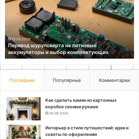
на
По
литиевые
с
аккумуляторы
ба
и
и
выбор
вс
комплектующих
вк
15.05.2026
Перевод шуруповерта на литиевые
аккумуляторы и выбор комплектующих
Последние
Популярные
Комментарии
Как сделать камин из картонных
коробок своими руками
06.08.2026
Интерьер в стиле путешествий: идеи и
советы по оформлению