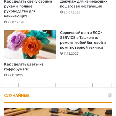
Как сделать свечу своими
Декупаж для начинающих:
руками: полное
пошаговая инструкция
руководство для
30.07.2026
начинающих
23.07.2026
Сервисный центр ECO-
SERVICE в Ташкенте:
ремонт любой бытовой и
компьютерной техники
11.12.2025
Как сделать цветы из
гофробумаги
29.11.2025
СЛУЧАЙНЫЕ
Перевод
Лу
шуруповерта
от