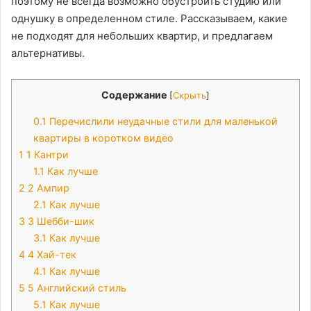
поэтому не всегда возможно обустроить студию или
однушку в определенном стиле. Рассказываем, какие
не подходят для небольших квартир, и предлагаем
альтернативы.
Содержание
[
Скрыть
]
0.1
Перечислили неудачные стили для маленькой
квартиры в коротком видео
1
1 Кантри
1.1
Как лучше
2
2 Ампир
2.1
Как лучше
3
3 Шебби-шик
3.1
Как лучше
4
4 Хай-тек
4.1
Как лучше
5
5 Английский стиль
5.1
Как лучше