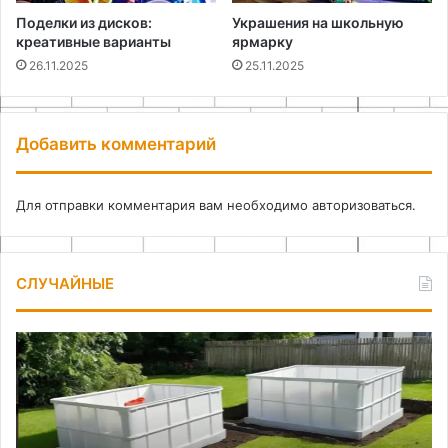
Поделки из дисков:
Украшения на школьную
креативные варианты
ярмарку
26.11.2025
25.11.2025
Добавить комментарий
Для отправки комментария вам необходимо
авторизоваться
.
СЛУЧАЙНЫЕ
Принципы
Ка
работы
сд
и
жи
расчет
пл
производительности
дл
очистной
ре